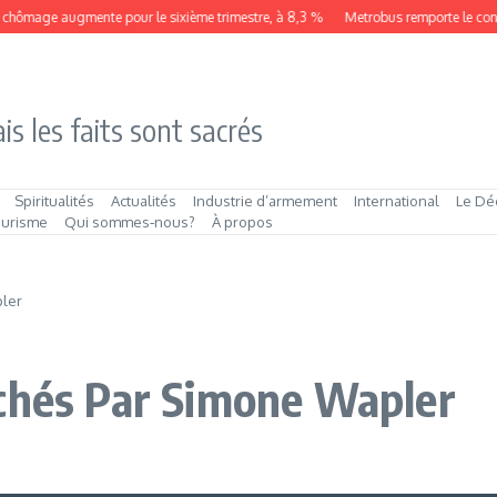
ge augmente pour le sixième trimestre, à 8,3 %
Metrobus remporte le contrat pu
is les faits sont sacrés
Spiritualités
Actualités
Industrie d’armement
International
Le Dé
ourisme
Qui sommes‑nous?
À propos
pler
ichés Par Simone Wapler