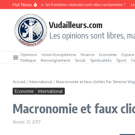
Aller au contenu
Hot News
 ethnique en Afrique : les frontières coloniales sont‑elles condamnées ?
Le chôma
Vudailleurs.com
Les opinions sont libres, ma
Opinions
Union Européenne
Finance
Economie
Espace
Politique
Renseignement
Social
Spiritualités
Sport
T
Accueil
/
International
/
Macronomie et faux clichés Par Simone Wa
Economie
International
Macronomie et faux cl
février 21, 2017