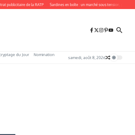
blicitaire de la RATP
Sardines en boîte : un marché sous tension, porté par une
cryptage du Jour
Nomination
samedi, août 8, 2026