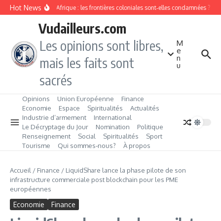
Aller au contenu
Hot News
Division ethnique en Afrique : les frontières coloniales sont‑elles condamnées ?
L
Vudailleurs.com
Les opinions sont libres,
M
e
n
mais les faits sont
u
sacrés
Opinions
Union Européenne
Finance
Economie
Espace
Spiritualités
Actualités
Industrie d’armement
International
Le Décryptage du Jour
Nomination
Politique
Renseignement
Social
Spiritualités
Sport
Tourisme
Qui sommes‑nous?
À propos
Accueil
/
Finance
/
LiquidShare lance la phase pilote de son
infrastructure commerciale post blockchain pour les PME
européennes
Economie
Finance