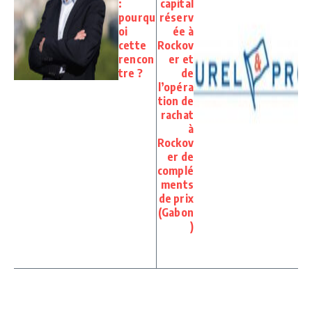
:
capital
pourqu
réserv
oi
ée à
cette
Rockov
rencon
er et
tre ?
de
l’opéra
tion de
rachat
à
Rockov
er de
complé
ments
de prix
(Gabon
)