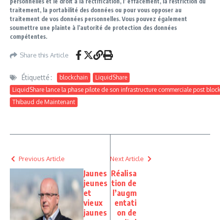
personnelles et le droit à la rectification, l’ effacement, la restriction du
traitement, la portabilité des données ou pour vous opposer au
traitement de vos données personnelles. Vous pouvez également
soumettre une plainte à l’autorité de protection des données
compétentes.
Share this Article
Étiquetté :
blockchain
LiquidShare
LiquidShare lance la phase pilote de son infrastructure commerciale post blo
Thibaud de Maintenant
Previous Article
Next Article
Jaunes
Réalisa
jeunes
tion de
et
l’augm
vieux
entati
jaunes
on de