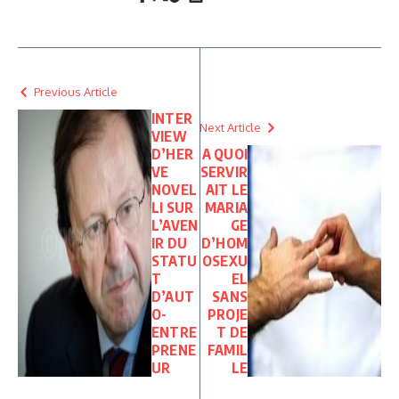
Previous Article
INTER
Next Article
VIEW
D’HER
A QUOI
VE
SERVIR
NOVEL
AIT LE
LI SUR
MARIA
L’AVEN
GE
IR DU
D’HOM
STATU
OSEXU
T
EL
D’AUT
SANS
O-
PROJE
ENTRE
T DE
PRENE
FAMIL
UR
LE