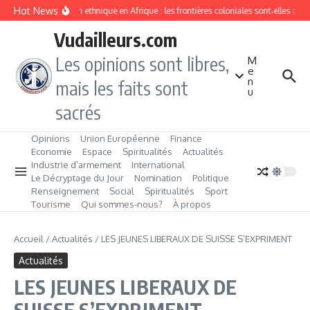
Aller au contenu
Hot News
Division ethnique en Afrique : les frontières coloniales sont‑elles co
Vudailleurs.com
Les opinions sont libres,
M
e
n
mais les faits sont
u
sacrés
Opinions
Union Européenne
Finance
Economie
Espace
Spiritualités
Actualités
Industrie d’armement
International
Le Décryptage du Jour
Nomination
Politique
Renseignement
Social
Spiritualités
Sport
Tourisme
Qui sommes‑nous?
À propos
Accueil
/
Actualités
/
LES JEUNES LIBERAUX DE SUISSE S’EXPRIMENT
Actualités
LES JEUNES LIBERAUX DE
SUISSE S’EXPRIMENT