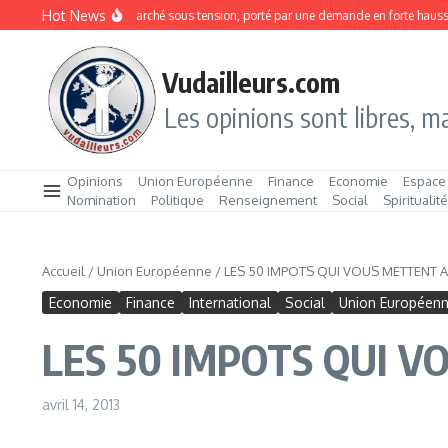
Aller au contenu
Hot News
rdines en boîte : un marché sous tension, porté par une demande en forte hausse
Vudailleurs.com
Les opinions sont libres, ma
Opinions
Union Européenne
Finance
Economie
Espace
Nomination
Politique
Renseignement
Social
Spiritualit
Accueil
/
Union Européenne
/
LES 50 IMPOTS QUI VOUS METTENT A
Economie
Finance
International
Social
Union Européen
LES 50 IMPOTS QUI V
avril 14, 2013