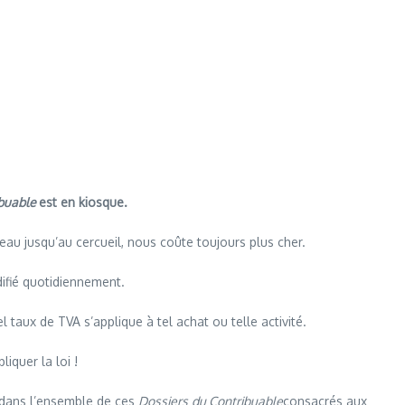
ibuable
est en kiosque.
au jusqu’au cercueil, nous coûte toujours plus cher.
ifié quotidiennement.
 taux de TVA s’applique à tel achat ou telle activité.
iquer la loi !
 )dans l’ensemble de ces
Dossiers du Contribuable
consacrés aux