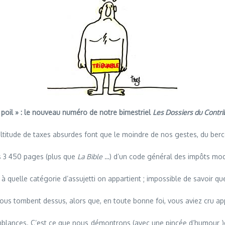
 poil » : le nouveau numéro de notre bimestriel
Les Dossiers du Contr
ltitude de taxes absurdes font que le moindre de nos gestes, du berce
es 3 450 pages (plus que
La Bible
…) d’un code général des impôts mod
 quelle catégorie d’assujetti on appartient ; impossible de savoir quel
ous tombent dessus, alors que, en toute bonne foi, vous aviez cru appl
raisemblances. C’est ce que nous démontrons (avec une pincée d’humour