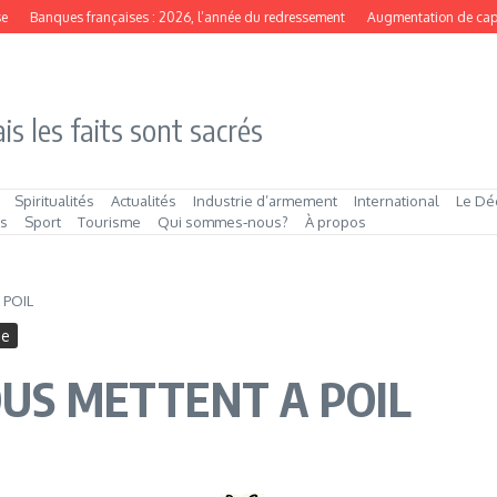
Banques françaises : 2026, l’année du redressement
Augmentation de capital 
is les faits sont sacrés
Spiritualités
Actualités
Industrie d’armement
International
Le Dé
és
Sport
Tourisme
Qui sommes‑nous?
À propos
 POIL
ne
OUS METTENT A POIL