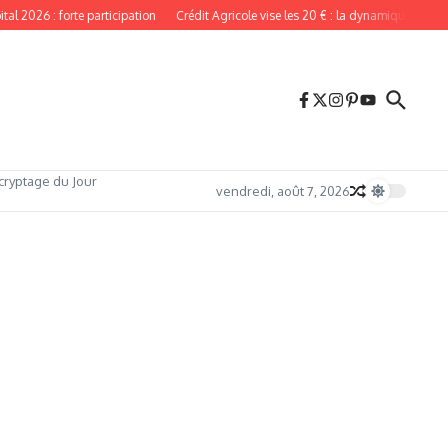
2026 : forte participation
Crédit Agricole vise les 20 € : la dynamique reste inta
cryptage du Jour
vendredi, août 7, 2026