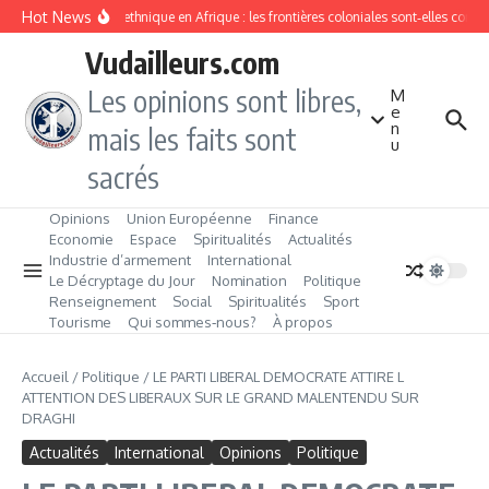
Aller au contenu
Hot News
Division ethnique en Afrique : les frontières coloniales sont‑elles cond
Vudailleurs.com
Les opinions sont libres,
M
e
n
mais les faits sont
u
sacrés
Opinions
Union Européenne
Finance
Economie
Espace
Spiritualités
Actualités
Industrie d’armement
International
Le Décryptage du Jour
Nomination
Politique
Renseignement
Social
Spiritualités
Sport
Tourisme
Qui sommes‑nous?
À propos
Accueil
/
Politique
/
LE PARTI LIBERAL DEMOCRATE ATTIRE L
ATTENTION DES LIBERAUX SUR LE GRAND MALENTENDU SUR
DRAGHI
Actualités
International
Opinions
Politique