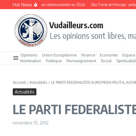
Aller au contenu
Hot News
bie : une croissance en ralentissement en 2026
São Tomé‑et‑Principe : président
Vudailleurs.com
Les opinions sont libres, ma
Opinions
Union Européenne
Finance
Economie
Espace
Nomination
Politique
Renseignement
Social
Spiritualit
Accueil
/
Actualités
/
LE PARTI FEDERALISTE EUROPEEN PEUT-IL AVOI
Actualités
LE PARTI FEDERALIST
novembre 15, 2012