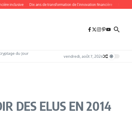
re inclusive
Dix ans de transformation de l’innovation financière
Industrie 4.0
cryptage du Jour
vendredi, août 7, 2026
IR DES ELUS EN 2014