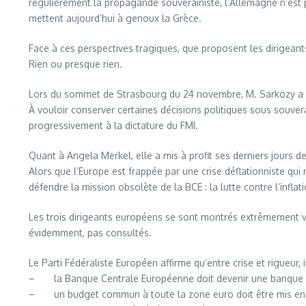
régulièrement la propagande souverainiste, l’Allemagne n’est pa
mettent aujourd’hui à genoux la Grèce.
Face à ces perspectives tragiques, que proposent les dirigeant
Rien ou presque rien.
Lors du sommet de Strasbourg du 24 novembre, M. Sarkozy a à pei
À vouloir conserver certaines décisions politiques sous souve
progressivement à la dictature du FMI.
Quant à Angela Merkel, elle a mis à profit ses derniers jours de
Alors que l’Europe est frappée par une crise déflationniste qu
défendre la mission obsolète de la BCE : la lutte contre l’inflati
Les trois dirigeants européens se sont montrés extrêmement va
évidemment, pas consultés.
Le Parti Fédéraliste Européen affirme qu’entre crise et rigueur
– la Banque Centrale Européenne doit devenir une banque 
– un budget commun à toute la zone euro doit être mis en 