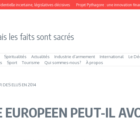
ielle incertaine, législatives décisives
Projet Pythagore : une innovation financiè
is les faits sont sacrés
Spiritualités
Actualités
Industrie d’armement
International
Le Dé
és
Sport
Tourisme
Qui sommes‑nous?
À propos
R DES ELUS EN 2014
E EUROPEEN PEUT-IL AVO