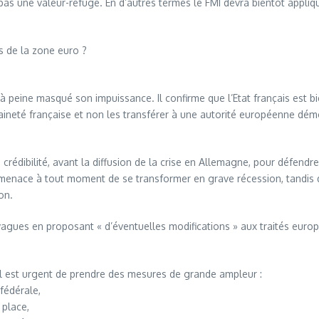
s une valeur-refuge. En d’autres termes le FMI devra bientôt appliquer
s de la zone euro ?
ne masqué son impuissance. Il confirme que l’Etat français est bien tr
raineté française et non les transférer à une autorité européenne dém
 crédibilité, avant la diffusion de la crise en Allemagne, pour défendr
i menace à tout moment de se transformer en grave récession, tandis q
on.
gues en proposant « d’éventuelles modifications » aux traités europé
, il est urgent de prendre des mesures de grande ampleur :
fédérale,
place,