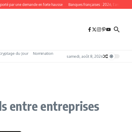
rté par une demande en forte hausse
Banques françaises : 2026, l’année du red
cryptage du Jour
Nomination
samedi, août 8, 2026
ls entre entreprises