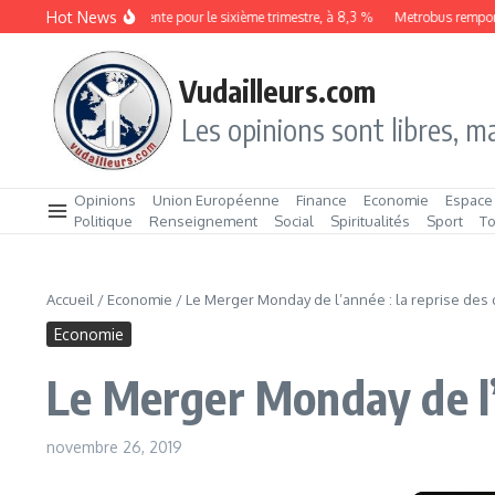
Aller au contenu
Hot News
Le chômage augmente pour le sixième trimestre, à 8,3 %
Metrobus remporte le
Vudailleurs.com
Les opinions sont libres, ma
Opinions
Union Européenne
Finance
Economie
Espace
Politique
Renseignement
Social
Spiritualités
Sport
T
Accueil
/
Economie
/
Le Merger Monday de l’année : la reprise des 
Economie
Le Merger Monday de l’a
novembre 26, 2019