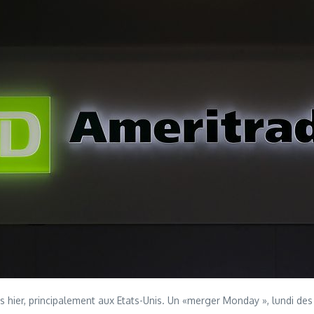
és hier, principalement aux Etats-Unis. Un «merger Monday », lundi de