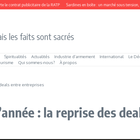
 contrat publicitaire de la RATP
Sardines en boîte : un marché sous tension, po
is les faits sont sacrés
Spiritualités
Actualités
Industrie d’armement
International
Le Dé
ourisme
Qui sommes‑nous?
À propos
deals entre entreprises
nnée : la reprise des dea