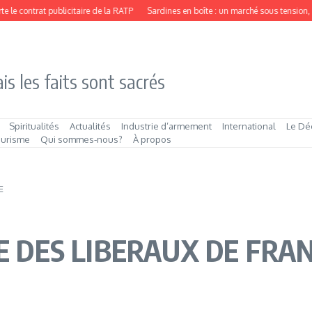
e contrat publicitaire de la RATP
Sardines en boîte : un marché sous tension, p
is les faits sont sacrés
Spiritualités
Actualités
Industrie d’armement
International
Le Dé
ourisme
Qui sommes‑nous?
À propos
E
TE DES LIBERAUX DE FRA