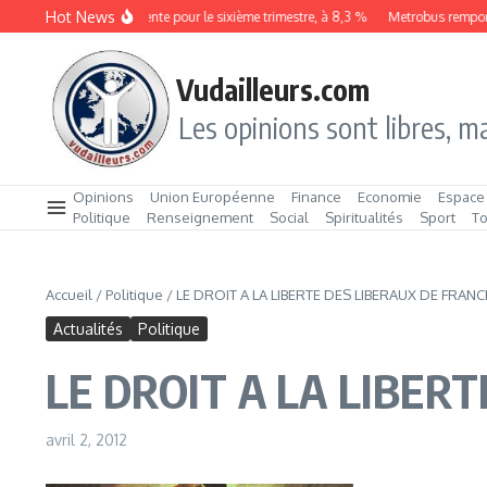
Aller au contenu
Hot News
Le chômage augmente pour le sixième trimestre, à 8,3 %
Metrobus remporte l
Vudailleurs.com
Les opinions sont libres, ma
Opinions
Union Européenne
Finance
Economie
Espace
Politique
Renseignement
Social
Spiritualités
Sport
T
Accueil
/
Politique
/
LE DROIT A LA LIBERTE DES LIBERAUX DE FRANC
Actualités
Politique
LE DROIT A LA LIBER
avril 2, 2012