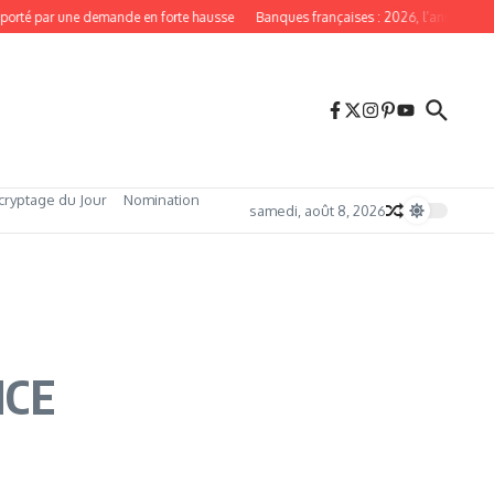
orté par une demande en forte hausse
Banques françaises : 2026, l’année du re
cryptage du Jour
Nomination
samedi, août 8, 2026
NCE