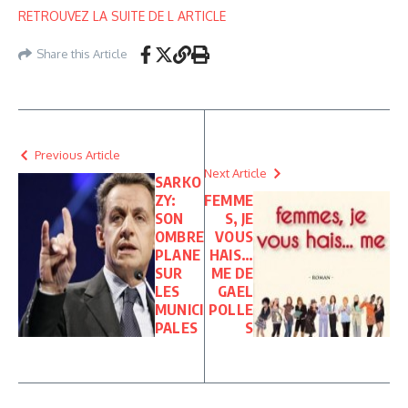
RETROUVEZ LA SUITE DE L ARTICLE
Share this Article
Previous Article
Next Article
SARKO
ZY:
FEMME
SON
S, JE
OMBRE
VOUS
PLANE
HAIS…
SUR
ME DE
LES
GAEL
MUNICI
POLLE
PALES
S