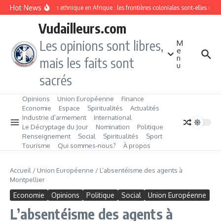
Aller au contenu
Hot News
Division ethnique en Afrique : les frontières coloniales sont‑elles co
Vudailleurs.com
Les opinions sont libres,
M
e
n
mais les faits sont
u
sacrés
Opinions
Union Européenne
Finance
Economie
Espace
Spiritualités
Actualités
Industrie d’armement
International
Le Décryptage du Jour
Nomination
Politique
Renseignement
Social
Spiritualités
Sport
Tourisme
Qui sommes‑nous?
À propos
Accueil
/
Union Européenne
/
L’absentéisme des agents à
Montpellier
Economie
Opinions
Politique
Social
Union Européenne
L’absentéisme des agents à