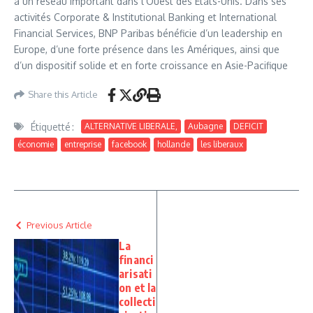
a un réseau important dans l’Ouest des Etats-Unis. Dans ses
activités Corporate & Institutional Banking et International
Financial Services, BNP Paribas bénéficie d’un leadership en
Europe, d’une forte présence dans les Amériques, ainsi que
d’un dispositif solide et en forte croissance en Asie-Pacifique
Share this Article
Étiquetté :
ALTERNATIVE LIBERALE,
Aubagne
DEFICIT
économie
entreprise
facebook
hollande
les liberaux
Previous Article
La
financi
arisati
on et la
collecti