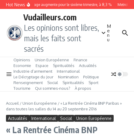
Aller au contenu
Hot News
Le chômage augmente pour le sixième trimestre, à 8,3 %
Metrobus re
Vudailleurs.com
Les opinions sont libres,
M
e
n
mais les faits sont
u
sacrés
Opinions
Union Européenne
Finance
Economie
Espace
Spiritualités
Actualités
Industrie d’armement
International
Le Décryptage du Jour
Nomination
Politique
Renseignement
Social
Spiritualités
Sport
Tourisme
Qui sommes‑nous?
À propos
Accueil
/
Union Européenne
/
« La Rentrée Cinéma BNP Paribas »
dans toutes les salles du 14 au 20 septembre 2016
Actualités
International
Social
Union Européenne
« La Rentrée Cinéma BNP