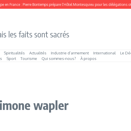
n France : Pierre Bontemps prépare l’Hôtel Montesquieu pour les délégations officie
is les faits sont sacrés
Spiritualités
Actualités
Industrie d’armement
International
Le Dé
és
Sport
Tourisme
Qui sommes‑nous?
À propos
Simone wapler