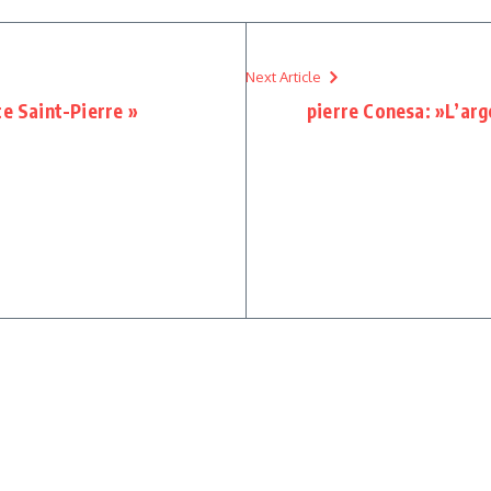
Next Article
ce Saint-Pierre »
pierre Conesa: »L’arg