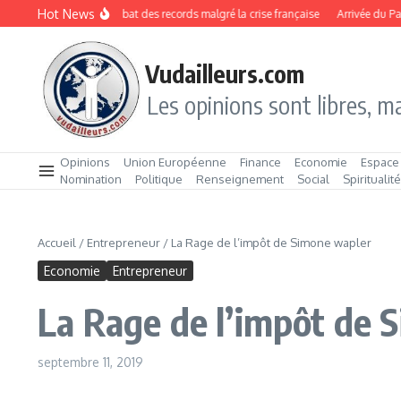
Aller au contenu
Hot News
Pourquoi le CAC 40 bat des records malgré la crise française
Arrivée du Pape e
Vudailleurs.com
Les opinions sont libres, ma
Opinions
Union Européenne
Finance
Economie
Espace
Nomination
Politique
Renseignement
Social
Spiritualit
Accueil
/
Entrepreneur
/
La Rage de l’impôt de Simone wapler
Economie
Entrepreneur
La Rage de l’impôt de 
septembre 11, 2019