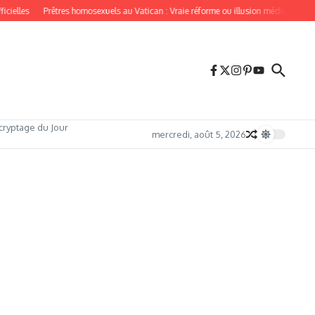
lles
Prêtres homosexuels au Vatican : Vraie réforme ou illusion médiatique ?
cryptage du Jour
mercredi, août 5, 2026