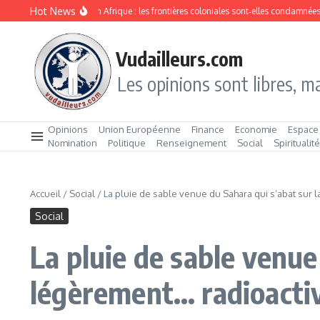
Aller au contenu
Hot News
Division ethnique en Afrique : les frontières coloniales sont‑elles condamnées ?
Vudailleurs.com
Les opinions sont libres, ma
Opinions
Union Européenne
Finance
Economie
Espace
Nomination
Politique
Renseignement
Social
Spiritualit
Accueil
/
Social
/
La pluie de sable venue du Sahara qui s’abat sur 
Social
La pluie de sable venue
légèrement… radioacti