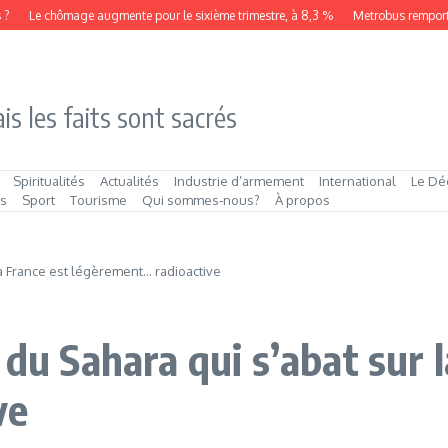
Le chômage augmente pour le sixième trimestre, à 8,3 %
Metrobus remporte le c
is les faits sont sacrés
Spiritualités
Actualités
Industrie d’armement
International
Le Dé
és
Sport
Tourisme
Qui sommes‑nous?
À propos
la France est légèrement… radioactive
 du Sahara qui s’abat sur 
ve