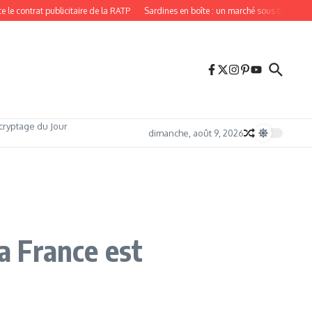
ontrat publicitaire de la RATP
Sardines en boîte : un marché sous tension, por
cryptage du Jour
dimanche, août 9, 2026
la France est