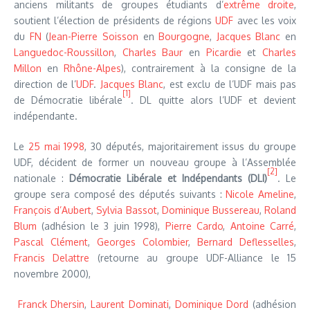
anciens militants de groupes étudiants d’
extrême droite
,
soutient l’élection de présidents de régions
UDF
avec les voix
du
FN
(
Jean-Pierre Soisson
en
Bourgogne
,
Jacques Blanc
en
Languedoc-Roussillon
,
Charles Baur
en
Picardie
et
Charles
Millon
en
Rhône-Alpes
), contrairement à la consigne de la
direction de l’
UDF
.
Jacques Blanc
, est exclu de l’UDF mais pas
[1]
de Démocratie libérale
. DL quitte alors l’UDF et devient
indépendante.
Le
25 mai
1998
, 30 députés, majoritairement issus du groupe
UDF, décident de former un nouveau groupe à l’Assemblée
[2]
nationale :
Démocratie Libérale et Indépendants (DLI)
. Le
groupe sera composé des députés suivants :
Nicole Ameline
,
François d’Aubert
,
Sylvia Bassot
,
Dominique Bussereau
,
Roland
Blum
(adhésion le 3 juin 1998),
Pierre Cardo
,
Antoine Carré
,
Pascal Clément
,
Georges Colombier
,
Bernard Deflesselles
,
Francis Delattre
(retourne au groupe UDF-Alliance le 15
novembre 2000),
Franck Dhersin
,
Laurent Dominati
,
Dominique Dord
(adhésion