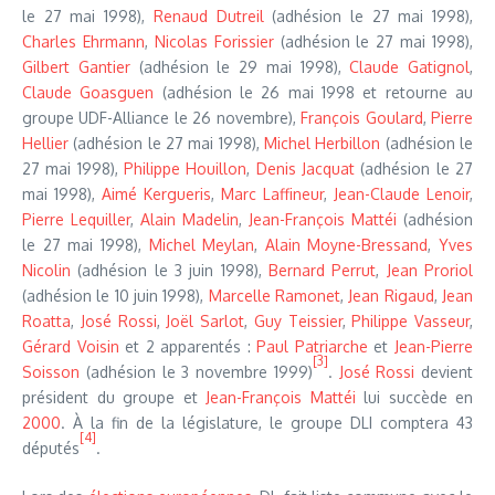
le 27 mai 1998),
Renaud Dutreil
(adhésion le 27 mai 1998),
Charles Ehrmann
,
Nicolas Forissier
(adhésion le 27 mai 1998),
Gilbert Gantier
(adhésion le 29 mai 1998),
Claude Gatignol
,
Claude Goasguen
(adhésion le 26 mai 1998 et retourne au
groupe UDF-Alliance le 26 novembre),
François Goulard
,
Pierre
Hellier
(adhésion le 27 mai 1998),
Michel Herbillon
(adhésion le
27 mai 1998),
Philippe Houillon
,
Denis Jacquat
(adhésion le 27
mai 1998),
Aimé Kergueris
,
Marc Laffineur
,
Jean-Claude Lenoir
,
Pierre Lequiller
,
Alain Madelin
,
Jean-François Mattéi
(adhésion
le 27 mai 1998),
Michel Meylan
,
Alain Moyne-Bressand
,
Yves
Nicolin
(adhésion le 3 juin 1998),
Bernard Perrut
,
Jean Proriol
(adhésion le 10 juin 1998),
Marcelle Ramonet
,
Jean Rigaud
,
Jean
Roatta
,
José Rossi
,
Joël Sarlot
,
Guy Teissier
,
Philippe Vasseur
,
Gérard Voisin
et 2 apparentés :
Paul Patriarche
et
Jean-Pierre
[3]
Soisson
(adhésion le 3 novembre 1999)
.
José Rossi
devient
président du groupe et
Jean-François Mattéi
lui succède en
2000
. À la fin de la législature, le groupe DLI comptera 43
[4]
députés
.