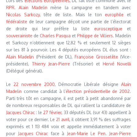
Lors des
élections européennes
, DL fait liste commune avec le
RPR
.
Alain Madelin
mène la campagne en tandem avec
Nicolas Sarkozy
, tête de liste. Mais le ton
europhile
et
fédéraliste
de leur campagne déçoit une partie de l’électorat
de droite qui leur préfère la liste
eurosceptique
et
souverainiste
de
Charles Pasqua
et
Philippe de Villiers
. Madelin
et Sarkozy n’obtiennent que 12,82 % et seulement 12 sièges
sur les 81 à pourvoir. Les 4 députés européens DL élus sont :
Alain Madelin
(Président de DL),
Françoise Grossetête
(Vice-
présidente),
Thierry Jean-Pierre
(Trésorier) et
Hervé Novelli
(Délégué général).
Le
22 novembre
2000
, Démocratie Libérale désigne
Alain
Madelin
comme candidat à l’
élection présidentielle de 2002
.
Parti très tôt en campagne, il est petit à petit abandonné par
de nombreux responsables de DL qui rallient la candidature de
Jacques Chirac
: le
27 février
, 33 députés DL (sur 43) appellent à
voter pour ce dernier. Le
21 avril
, il obtient 3,91 % des suffrages
exprimés et 1 113 484 voix et appelle immédiatement à voter
pour
Jacques Chirac
face à
Jean-Marie Le Pen
.
Jean-Pierre