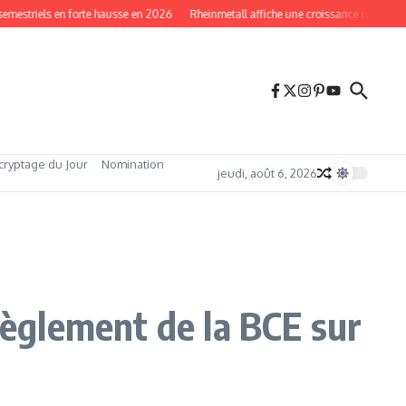
triels en forte hausse en 2026
Rheinmetall affiche une croissance record en 202
cryptage du Jour
Nomination
jeudi, août 6, 2026
règlement de la BCE sur