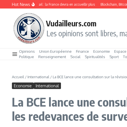
Aller au contenu
Hot News
Immigration de travail : la France devra en accueillir plus
Blockchain, Bitcoin et 
Vudailleurs.com
Les opinions sont libres, ma
Opinions
Union Européenne
Finance
Economie
Espace
Politique
Renseignement
Social
Spiritualités
Sport
T
Accueil
/
International
/
La BCE lance une consultation sur la révis
Economie
International
La BCE lance une consul
les redevances de surve