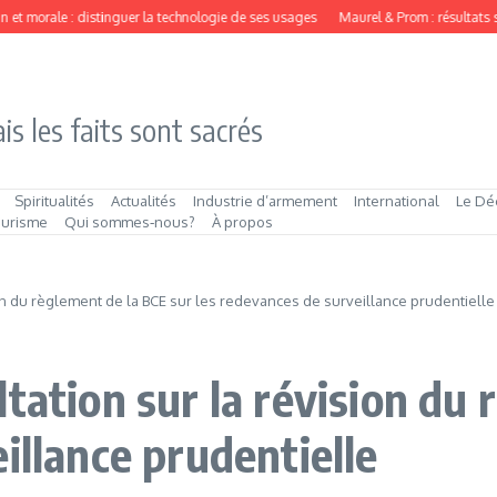
morale : distinguer la technologie de ses usages
Maurel & Prom : résultats semes
is les faits sont sacrés
Spiritualités
Actualités
Industrie d’armement
International
Le Dé
ourisme
Qui sommes‑nous?
À propos
ion du règlement de la BCE sur les redevances de surveillance prudentielle
tation sur la révision du 
illance prudentielle