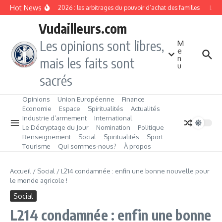
Aller au contenu
Hot News
Rentrée 2026 : les arbitrages du pouvoir d’achat des familles
L’Éve
Vudailleurs.com
Les opinions sont libres,
M
e
n
mais les faits sont
u
sacrés
Opinions
Union Européenne
Finance
Economie
Espace
Spiritualités
Actualités
Industrie d’armement
International
Le Décryptage du Jour
Nomination
Politique
Renseignement
Social
Spiritualités
Sport
Tourisme
Qui sommes‑nous?
À propos
Accueil
/
Social
/
L214 condamnée : enfin une bonne nouvelle pour
le monde agricole !
Social
L214 condamnée : enfin une bonne