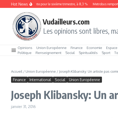
Aller au contenu
Hot News
Le chômage augmente pour le sixième trimestre, à 8,3 %
Metrobus remporte le c
Vudailleurs.com
Les opinions sont libres, ma
Opinions
Union Européenne
Finance
Economie
Espace
Politique
Renseignement
Social
Spiritualités
Sport
T
Accueil
/
Union Européenne
/
Joseph Klibansky: Un artiste pas com
Finance
International
Social
Union Européenne
Joseph Klibansky: Un a
janvier 31, 2016