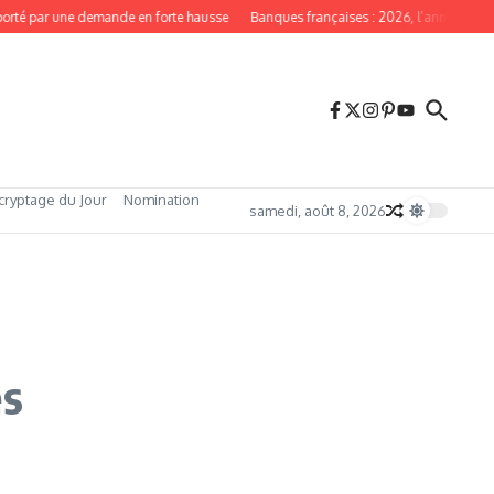
é par une demande en forte hausse
Banques françaises : 2026, l’année du redre
cryptage du Jour
Nomination
samedi, août 8, 2026
es