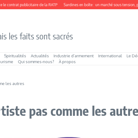
ontrat publicitaire de la RATP
Sardines en boîte : un marché sous tension, port
is les faits sont sacrés
Spiritualités
Actualités
Industrie d’armement
International
Le Dé
ourisme
Qui sommes‑nous?
À propos
me les autres
rtiste pas comme les autr