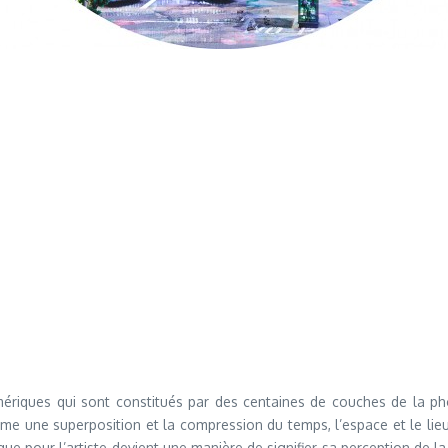
umériques qui sont constitués par des centaines de couches de la pho
prime une superposition et la compression du temps, l’espace et le li
que pour l’artiste devient une manière de signifier sa perception de