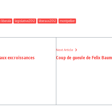
 liberale
legislative2012
liberaux2012
montpellier
Next Article
aux excroissances
Coup de gueule de Felix Baum