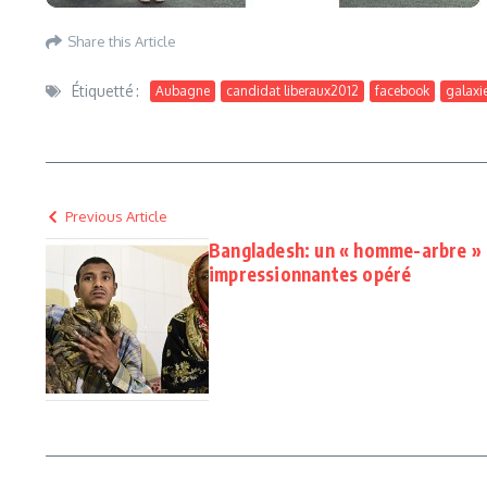
Share this Article
Étiquetté :
Aubagne
candidat liberaux2012
facebook
galaxie
Previous Article
Bangladesh: un « homme-arbre » 
impressionnantes opéré