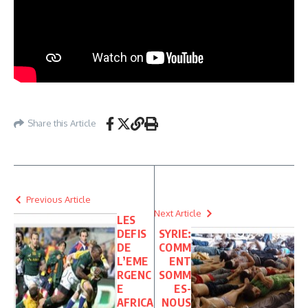
Share this Article
Previous Article
Next Article
LES
DEFIS
SYRIE:
DE
COMM
L’EME
ENT
RGENC
SOMM
E
ES-
AFRICA
NOUS