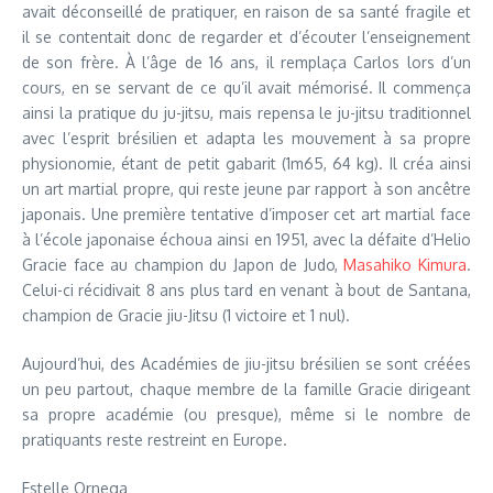
avait déconseillé de pratiquer, en raison de sa santé fragile et
il se contentait donc de regarder et d’écouter l’enseignement
de son frère. À l’âge de 16 ans, il remplaça Carlos lors d’un
cours, en se servant de ce qu’il avait mémorisé. Il commença
ainsi la pratique du ju-jitsu, mais repensa le ju-jitsu traditionnel
avec l’esprit brésilien et adapta les mouvement à sa propre
physionomie, étant de petit gabarit (1m65, 64 kg). Il créa ainsi
un art martial propre, qui reste jeune par rapport à son ancêtre
japonais. Une première tentative d’imposer cet art martial face
à l’école japonaise échoua ainsi en 1951, avec la défaite d’Helio
Gracie face au champion du Japon de Judo,
Masahiko Kimura
.
Celui-ci récidivait 8 ans plus tard en venant à bout de Santana,
champion de Gracie jiu-Jitsu (1 victoire et 1 nul).
Aujourd’hui, des Académies de jiu-jitsu brésilien se sont créées
un peu partout, chaque membre de la famille Gracie dirigeant
sa propre académie (ou presque), même si le nombre de
pratiquants reste restreint en Europe.
Estelle Ornega