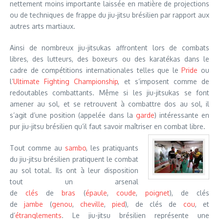
nettement moins importante laissée en matière de projections
ou de techniques de frappe du jiu-jitsu brésilien par rapport aux
autres arts martiaux.
Ainsi de nombreux jiu-jitsukas affrontent lors de combats
libres, des lutteurs, des boxeurs ou des karatékas dans le
cadre de compétitions internationales telles que le
Pride
ou
l’
Ultimate Fighting Championship
, et s’imposent comme de
redoutables combattants. Même si les jiu-jitsukas se font
amener au sol, et se retrouvent à combattre dos au sol, il
s’agit d’une position (appelée dans la
garde
) intéressante en
pur jiu-jitsu brésilien qu’il faut savoir maîtriser en combat libre.
Tout comme au
sambo
, les pratiquants
du jiu-jitsu brésilien pratiquent le combat
au sol total. Ils ont à leur disposition
tout un arsenal
de
clés
de
bras
(
épaule
,
coude
,
poignet
), de clés
de
jambe
(
genou
,
cheville
,
pied
), de clés de
cou
, et
d’
étranglements
. Le jiu-jitsu brésilien représente une