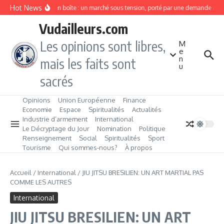
Aller au contenu
Hot News
Sardines en boîte : un marché sous tension, porté par une demande en fo
Vudailleurs.com
Les opinions sont libres,
M
e
n
mais les faits sont
u
sacrés
Opinions
Union Européenne
Finance
Economie
Espace
Spiritualités
Actualités
Industrie d’armement
International
Le Décryptage du Jour
Nomination
Politique
Renseignement
Social
Spiritualités
Sport
Tourisme
Qui sommes‑nous?
À propos
Accueil
/
International
/
JIU JITSU BRESILIEN: UN ART MARTIAL PAS
COMME LES AUTRES
International
JIU JITSU BRESILIEN: UN ART