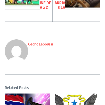
INE DE
ARRIV
A à Z
E LA
Cedric Leboussi
Related Posts