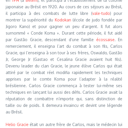
en
1914
(à
Belém
), et participa à l’établissement de la colonie
japonaise au Brésil en 1920. Au cours de ces séjours au Brésil,
il participa à des combats de lutte libre (
vale-tudo
) pour
montrer la supériorité du
Kodokan
(école de judo fondée par
Jigoro Kano) et pour gagner un peu d’argent. Il fut alors
surnommé « Conde Koma ». Durant cette période, il fut aidé
par Gastão Gracie, descendant d’une famille
écossaise
. En
remerciement, il enseigna l’art du combat à son fils, Carlos
Gracie, qui l’enseigna à son tour à ses frères, Oswaldo, Gastão
Jr, George Jr (Gastao et Cesalina Gracie avaient huit fils).
Devenu leader du clan Gracie, le jeune élève Carlos qui était
attiré par le combat réel modifia rapidement les techniques
apprises par le comte Koma pour l’adapter à la réalité
brésilienne. Carlos Gracie commença à tester lui-même ses
techniques en lançant lui aussi des défis. Carlos Gracie avait la
réputation de combattre n’importe qui, sans distinction de
taille ou de poids. Il demeura invaincu et devint une légende
au Brésil.
Helio Gracie
était un autre frère de Carlos, mais le médecin lui