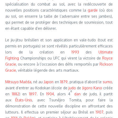
spécialisation du combat au sol, avec la redécouverte de
nouvelles positions caractéristiques comme la
garde
(où dos
au sol, on enserre la taille de l’adversaire entre ses jambes),
qui permet de se protéger des techniques de soumission, tout
en étant capable d’en délivrer.
Le jiu-jitsu brésilien et son application en vale-tudo (tout est
permis en portugais) se sont révélés particulièrement efficaces
lors de la création en
1993
des
Ultimate
Fighting
Championships ou UFC qui virent la victoire de
Royce
Gracie
, ou encore à l’occasion des défis remportés par
Rickson
Gracie
, véritable légende des arts martiaux.
Mitsuyo Maéda
, né au
Japon
en
1879
, pratiqua d’abord le
sumo
,
avant d’entrer au Kodokan (école de
judo
de
Jigoro Kano
créée
e
en
1882
) en
1897
. En
1904
, alors 4
dan
de judo, il partit
aux
États-Unis
, avec Tsunéjiro Tomita, pour faire la
démonstration de cette nouvelle discipline en affrontant des
lutteurs. Il effectua un premier séjour au Brésil en
1907
, puis