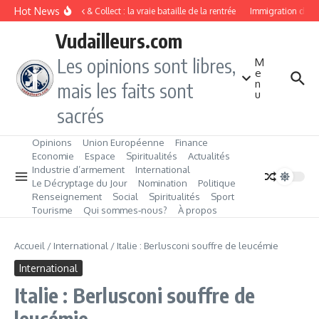
Aller au contenu
Hot News
Drive ou Click & Collect : la vraie bataille de la rentrée
Immigration de trav
Vudailleurs.com
Les opinions sont libres,
M
e
n
mais les faits sont
u
sacrés
Opinions
Union Européenne
Finance
Economie
Espace
Spiritualités
Actualités
Industrie d’armement
International
Le Décryptage du Jour
Nomination
Politique
Renseignement
Social
Spiritualités
Sport
Tourisme
Qui sommes‑nous?
À propos
Accueil
/
International
/
Italie : Berlusconi souffre de leucémie
International
Italie : Berlusconi souffre de
leucémie