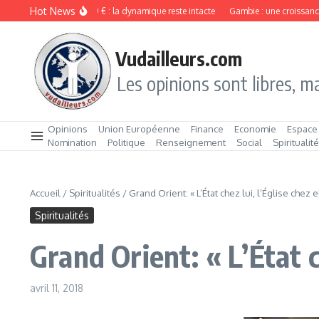
Aller au contenu
Hot News
dit Agricole vise les 20 € : la dynamique reste intacte
Gambie : une croissance e
Vudailleurs.com
Les opinions sont libres, ma
Opinions
Union Européenne
Finance
Economie
Espace
Nomination
Politique
Renseignement
Social
Spiritualit
Accueil
/
Spiritualités
/
Grand Orient: « L’État chez lui, l’Église chez el
Spiritualités
Grand Orient: « L’État ch
avril 11, 2018