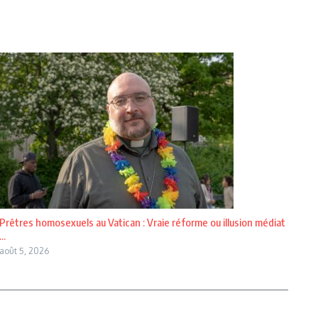
Prêtres homosexuels au Vatican : Vraie réforme ou illusion médiat
...
août 5, 2026