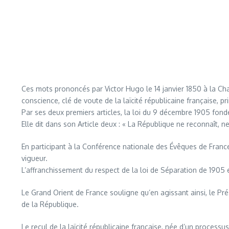
Ces mots prononcés par Victor Hugo le 14 janvier 1850 à la Cham
conscience, clé de voute de la laïcité républicaine française, p
Par ses deux premiers articles, la loi du 9 décembre 1905 fonde
Elle dit dans son Article deux : « La République ne reconnaît, n
En participant à la Conférence nationale des Évêques de France e
vigueur.
L’affranchissement du respect de la loi de Séparation de 1905 et d
Le Grand Orient de France souligne qu’en agissant ainsi, le Prés
de la République.
Le recul de la laïcité républicaine française, née d’un processu