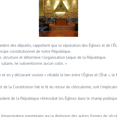
bre des députés, rappellent que la séparation des Églises et de l’État
rincipe constitutionnel de notre République.
, structure et détermine l’organisation laïque de la République.
e salarie, ne subventionne aucun culte. »
t en y déclarant vouloir « rétablir le lien entre l’Église et l’État »,
e la Constitution fait le lit du retour du cléricalisme, soit l’implicati
ident de la République réintroduit les Églises dans le champ politique
s émancipateur exemplaire qui la distingue des autres formes de sécula