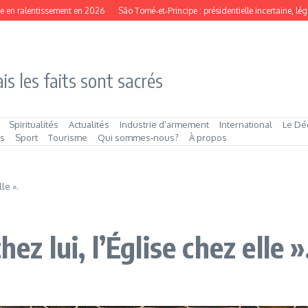
n ralentissement en 2026
São Tomé‑et‑Principe : présidentielle incertaine, législa
is les faits sont sacrés
Spiritualités
Actualités
Industrie d’armement
International
Le Dé
és
Sport
Tourisme
Qui sommes‑nous?
À propos
le ».
ez lui, l’Église chez elle »