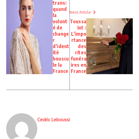
trans:
quand
Next Article
la
volont
Toussa
é de
int :
change
L’impo
r
rtance
d’ident
des
ité
rites
bouscu
funéra
le la
ires en
France
France
Cedric Leboussi