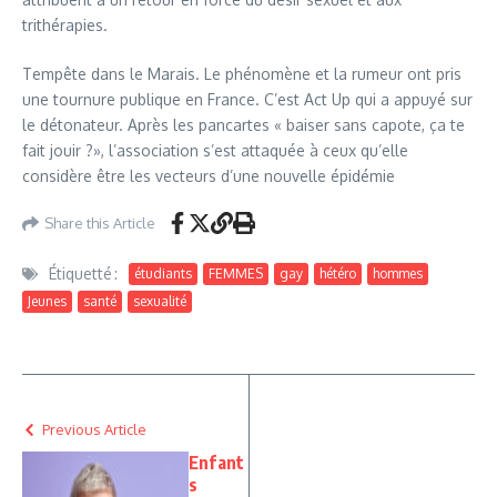
trithérapies.
Tempête dans le Marais. Le phénomène et la rumeur ont pris
une tournure publique en France. C’est Act Up qui a appuyé sur
le détonateur. Après les pancartes « baiser sans capote, ça te
fait jouir ?», l’association s’est attaquée à ceux qu’elle
considère être les vecteurs d’une nouvelle épidémie
Share this Article
Étiquetté :
étudiants
FEMMES
gay
hétéro
hommes
Jeunes
santé
sexualité
Previous Article
Enfant
s