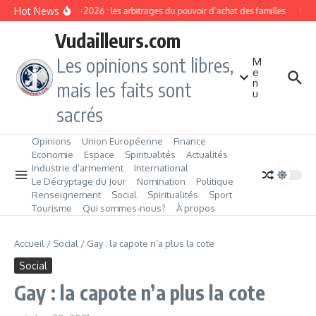
Aller au contenu
Hot News
Rentrée 2026 : les arbitrages du pouvoir d’achat des familles
L’Éve
Vudailleurs.com
Les opinions sont libres,
M
e
n
mais les faits sont
u
sacrés
Opinions
Union Européenne
Finance
Economie
Espace
Spiritualités
Actualités
Industrie d’armement
International
Le Décryptage du Jour
Nomination
Politique
Renseignement
Social
Spiritualités
Sport
Tourisme
Qui sommes‑nous?
À propos
Accueil
/
Social
/
Gay : la capote n’a plus la cote
Social
Gay : la capote n’a plus la cote