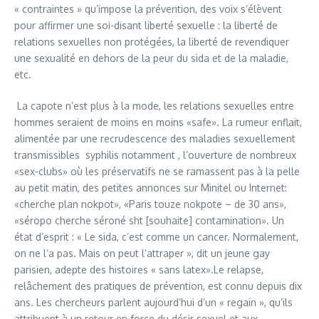
« contraintes » qu’impose la prévention, des voix s’élèvent
pour affirmer une soi-disant liberté sexuelle : la liberté de
relations sexuelles non protégées, la liberté de revendiquer
une sexualité en dehors de la peur du sida et de la maladie,
etc.
La capote n’est plus à la mode, les relations sexuelles entre
hommes seraient de moins en moins «safe». La rumeur enflait,
alimentée par une recrudescence des maladies sexuellement
transmissibles ­ syphilis notamment ­, l’ouverture de nombreux
«sex-clubs» où les préservatifs ne se ramassent pas à la pelle
au petit matin, des petites annonces sur Minitel ou Internet:
«cherche plan nokpot», «Paris touze nokpote – de 30 ans»,
«séropo cherche séroné sht [souhaite] contamination». Un
état d’esprit : « Le sida, c’est comme un cancer. Normalement,
on ne l’a pas. Mais on peut l’attraper », dit un jeune gay
parisien, adepte des histoires « sans latex».Le relapse,
relâchement des pratiques de prévention, est connu depuis dix
ans. Les chercheurs parlent aujourd’hui d’un « regain », qu’ils
attribuent à un retour en force du désir sexuel et aux