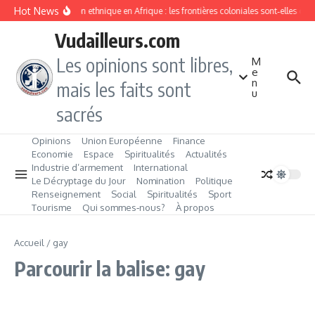
Aller au contenu
Hot News
Division ethnique en Afrique : les frontières coloniales sont‑elles c
Vudailleurs.com
Les opinions sont libres,
M
e
n
mais les faits sont
u
sacrés
Opinions
Union Européenne
Finance
Economie
Espace
Spiritualités
Actualités
Industrie d’armement
International
Le Décryptage du Jour
Nomination
Politique
Renseignement
Social
Spiritualités
Sport
Tourisme
Qui sommes‑nous?
À propos
Accueil
/
gay
Parcourir la balise: gay