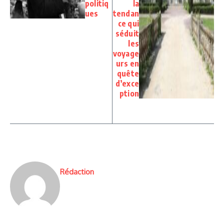
politiq
la
ues
tendan
ce qui
séduit
les
voyage
urs en
quête
d’exce
ption
Rédaction