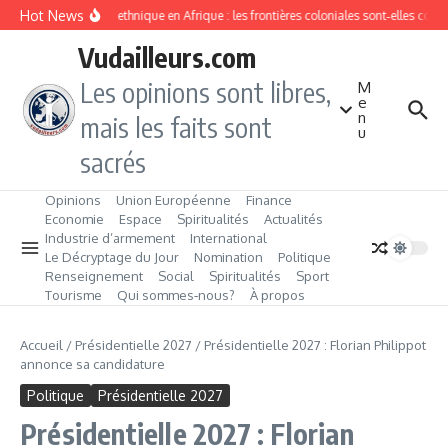
Aller au contenu
Hot News
Division ethnique en Afrique : les frontières coloniales sont‑elles cond
Vudailleurs.com
Les opinions sont libres,
M
e
n
mais les faits sont
u
sacrés
Opinions
Union Européenne
Finance
Economie
Espace
Spiritualités
Actualités
Industrie d’armement
International
Le Décryptage du Jour
Nomination
Politique
Renseignement
Social
Spiritualités
Sport
Tourisme
Qui sommes‑nous?
À propos
Accueil
/
Présidentielle 2027
/
Présidentielle 2027 : Florian Philippot
annonce sa candidature
Politique
Présidentielle 2027
Présidentielle 2027 : Florian