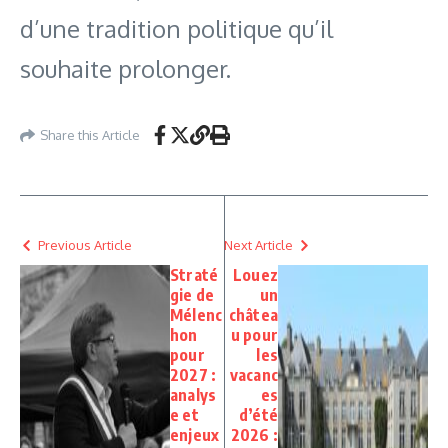
d’une tradition politique qu’il
souhaite prolonger.
Share this Article
Previous Article
Next Article
Straté
Louez
gie de
un
Mélenc
châtea
hon
u pour
pour
les
2027 :
vacanc
analys
es
e et
d’été
enjeux
2026 :