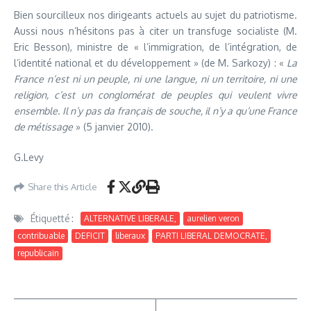
Bien sourcilleux nos dirigeants actuels au sujet du patriotisme.
Aussi nous n’hésitons pas à citer un transfuge socialiste (M.
Eric Besson), ministre de « l’immigration, de l’intégration, de
l’identité national et du développement » (de M. Sarkozy) : «
La
France n’est ni un peuple, ni une langue, ni un territoire, ni une
religion, c’est un conglomérat de peuples qui veulent vivre
ensemble. Il n’y pas da français de souche, il n’y a qu’une France
de métissage
» (5 janvier 2010).
G.Levy
Share this Article
Étiquetté :
ALTERNATIVE LIBERALE,
aurelien veron
contribuable
DEFICIT
liberaux
PARTI LIBERAL DEMOCRATE,
republicain