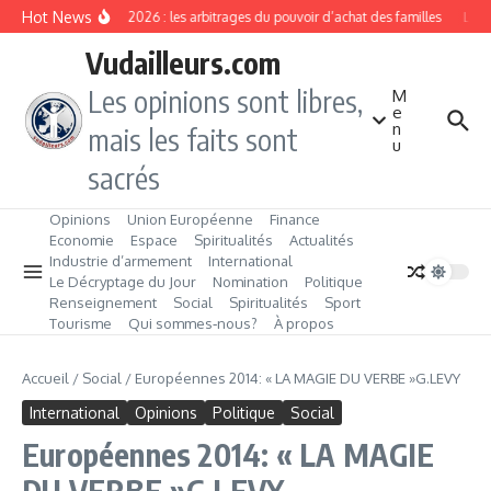
Aller au contenu
Hot News
Rentrée 2026 : les arbitrages du pouvoir d’achat des familles
L’Éve
Vudailleurs.com
Les opinions sont libres,
M
e
n
mais les faits sont
u
sacrés
Opinions
Union Européenne
Finance
Economie
Espace
Spiritualités
Actualités
Industrie d’armement
International
Le Décryptage du Jour
Nomination
Politique
Renseignement
Social
Spiritualités
Sport
Tourisme
Qui sommes‑nous?
À propos
Accueil
/
Social
/
Européennes 2014: « LA MAGIE DU VERBE »G.LEVY
International
Opinions
Politique
Social
Européennes 2014: « LA MAGIE
DU VERBE »G.LEVY