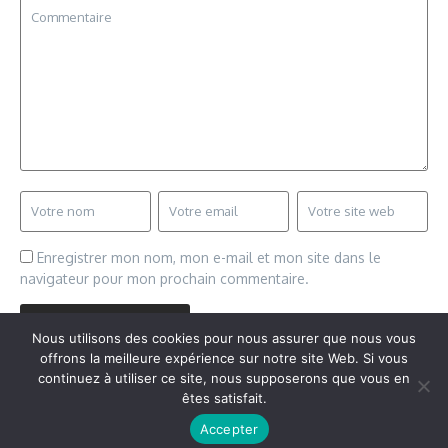
Enregistrer mon nom, mon e-mail et mon site dans le
navigateur pour mon prochain commentaire.
Nous utilisons des cookies pour nous assurer que nous vous
offrons la meilleure expérience sur notre site Web. Si vous
continuez à utiliser ce site, nous supposerons que vous en
êtes satisfait.
Copyright © 2026 Vudailleurs.com | Réalisé par
Magazine
Accepter
d'actualités X