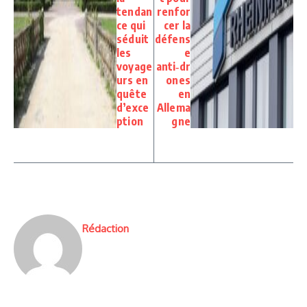
tendan
renfor
ce qui
cer la
séduit
défens
les
e
voyage
anti‑dr
urs en
ones
quête
en
d’exce
Allema
ption
gne
Rédaction