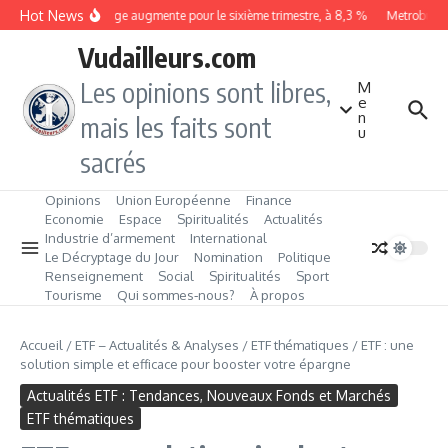
Aller au contenu
Hot News
Le chômage augmente pour le sixième trimestre, à 8,3 %
Metrobus rem
Vudailleurs.com
Les opinions sont libres,
M
e
n
mais les faits sont
u
sacrés
Opinions
Union Européenne
Finance
Economie
Espace
Spiritualités
Actualités
Industrie d’armement
International
Le Décryptage du Jour
Nomination
Politique
Renseignement
Social
Spiritualités
Sport
Tourisme
Qui sommes‑nous?
À propos
Accueil
/
ETF – Actualités & Analyses
/
ETF thématiques
/
ETF : une
solution simple et efficace pour booster votre épargne
Actualités ETF : Tendances, Nouveaux Fonds et Marchés
ETF thématiques