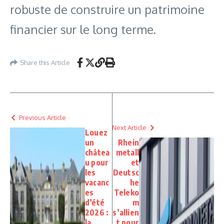
robuste de construire un patrimoine
financier sur le long terme.
Share this Article
Previous Article
Next Article
Louez
un
Rhein
châtea
metall
u pour
et
les
Deutsc
vacanc
he
es
Teleko
d’été
m
2026 :
s’allien
la
t pour