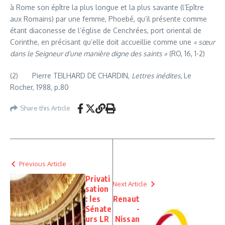
à Rome son épître la plus longue et la plus savante (l’Epître
aux Romains) par une femme, Phoebé, qu’il présente comme
étant diaconesse de l’église de Cenchrées, port oriental de
Corinthe, en précisant qu’elle doit accueillie comme une
« sœur
dans le Seigneur d’une manière digne des saints »
(RO, 16, 1-2)
(2) Pierre TEILHARD DE CHARDIN,
Lettres inédites,
Le
Rocher, 1988, p.80
Share this Article
Previous Article
Privati
Next Article
sation
: les
Renaut
Sénate
-
urs LR
Nissan