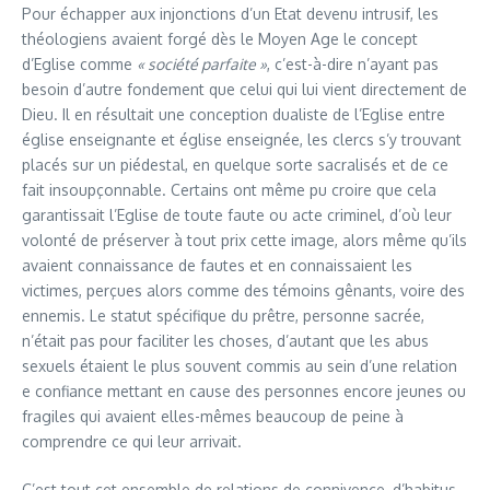
Pour échapper aux injonctions d’un Etat devenu intrusif, les
théologiens avaient forgé dès le Moyen Age le concept
d’Eglise comme
« société parfaite »
, c’est-à-dire n’ayant pas
besoin d’autre fondement que celui qui lui vient directement de
Dieu. Il en résultait une conception dualiste de l’Eglise entre
église enseignante et église enseignée, les clercs s’y trouvant
placés sur un piédestal, en quelque sorte sacralisés et de ce
fait insoupçonnable. Certains ont même pu croire que cela
garantissait l’Eglise de toute faute ou acte criminel, d’où leur
volonté de préserver à tout prix cette image, alors même qu’ils
avaient connaissance de fautes et en connaissaient les
victimes, perçues alors comme des témoins gênants, voire des
ennemis. Le statut spécifique du prêtre, personne sacrée,
n’était pas pour faciliter les choses, d’autant que les abus
sexuels étaient le plus souvent commis au sein d’une relation
e confiance mettant en cause des personnes encore jeunes ou
fragiles qui avaient elles-mêmes beaucoup de peine à
comprendre ce qui leur arrivait.
C’est tout cet ensemble de relations de connivence, d’habitus,