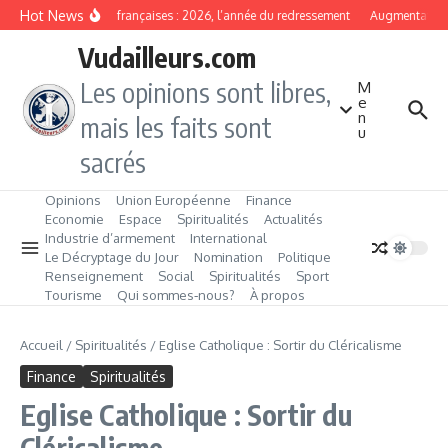
Aller au contenu
Hot News
Banques françaises : 2026, l’année du redressement
Augmentation de
Vudailleurs.com
Les opinions sont libres,
M
e
n
mais les faits sont
u
sacrés
Opinions
Union Européenne
Finance
Economie
Espace
Spiritualités
Actualités
Industrie d’armement
International
Le Décryptage du Jour
Nomination
Politique
Renseignement
Social
Spiritualités
Sport
Tourisme
Qui sommes‑nous?
À propos
Accueil
/
Spiritualités
/
Eglise Catholique : Sortir du Cléricalisme
Finance
Spiritualités
Eglise Catholique : Sortir du
Cléricalisme