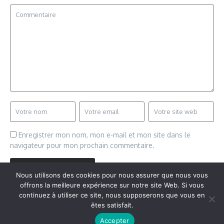
Enregistrer mon nom, mon e-mail et mon site dans le
navigateur pour mon prochain commentaire.
Nous utilisons des cookies pour nous assurer que nous vous
offrons la meilleure expérience sur notre site Web. Si vous
continuez à utiliser ce site, nous supposerons que vous en
êtes satisfait.
Copyright © 2026 Vudailleurs.com | Réalisé par
Magazine
Accepter
d'actualités X