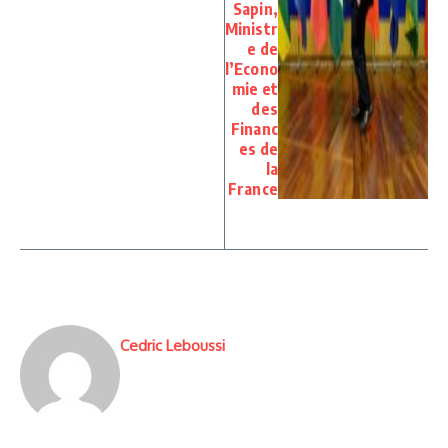
Sapin,
Ministr
e de
l’Econo
mie et
des
Financ
es de
la
France
Cedric Leboussi