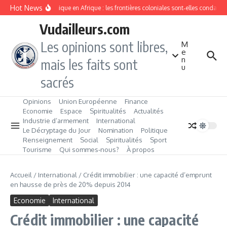
Aller au contenu
Hot News
Division ethnique en Afrique : les frontières coloniales sont‑elles condamné
Vudailleurs.com
Les opinions sont libres,
M
e
n
mais les faits sont
u
sacrés
Opinions
Union Européenne
Finance
Economie
Espace
Spiritualités
Actualités
Industrie d’armement
International
Le Décryptage du Jour
Nomination
Politique
Renseignement
Social
Spiritualités
Sport
Tourisme
Qui sommes‑nous?
À propos
Accueil
/
International
/
Crédit immobilier : une capacité d’emprunt
en hausse de près de 20% depuis 2014
Economie
International
Crédit immobilier : une capacité