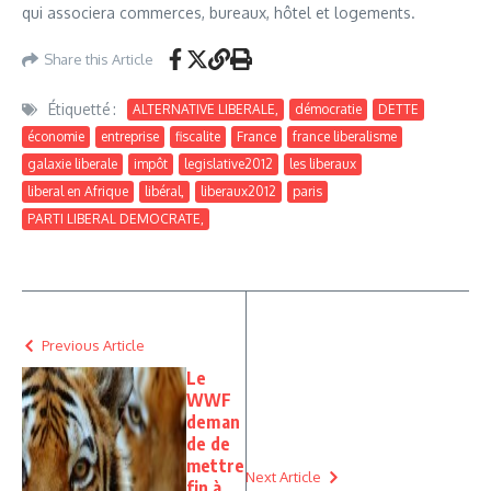
qui associera commerces, bureaux, hôtel et logements.
Share this Article
Étiquetté :
ALTERNATIVE LIBERALE,
démocratie
DETTE
économie
entreprise
fiscalite
France
france liberalisme
galaxie liberale
impôt
legislative2012
les liberaux
liberal en Afrique
libéral,
liberaux2012
paris
PARTI LIBERAL DEMOCRATE,
Previous Article
Le
WWF
deman
de de
mettre
Next Article
fin à