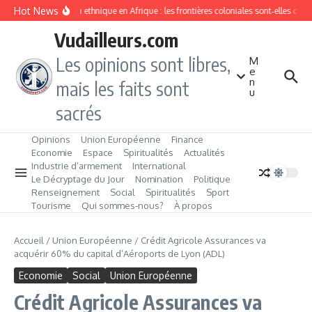
Aller au contenu
Hot News
Division ethnique en Afrique : les frontières coloniales sont‑elles con
Vudailleurs.com
Les opinions sont libres,
M
e
n
mais les faits sont
u
sacrés
Opinions
Union Européenne
Finance
Economie
Espace
Spiritualités
Actualités
Industrie d’armement
International
Le Décryptage du Jour
Nomination
Politique
Renseignement
Social
Spiritualités
Sport
Tourisme
Qui sommes‑nous?
À propos
Accueil
/
Union Européenne
/
Crédit Agricole Assurances va
acquérir 60% du capital d’Aéroports de Lyon (ADL)
Economie
Social
Union Européenne
Crédit Agricole Assurances va