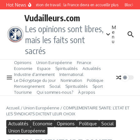
Aller au contenu
Hot News
Immigration de travail : la France devra en accueillir plus
Blockchai
Vudailleurs.com
Les opinions sont libres,
M
e
n
mais les faits sont
u
sacrés
Opinions
Union Européenne
Finance
Economie
Espace
Spiritualités
Actualités
Industrie d’armement
International
Le Décryptage du Jour
Nomination
Politique
Renseignement
Social
Spiritualités
Sport
Tourisme
Qui sommes‑nous?
À propos
Accueil
/
Union Européenne
/
COMPLEMENTAIRE SANTE: L’ETAT ET
LES SYNDICATS DICTENT LEUR CHOIX
Actualités
Economie
Opinions
Politique
Social
Union Européenne