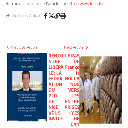
Retrouvez la suite de l’article sur
http://www.lecri.fr/
Share this Article
Previous Article
Next Article
RENCO
LE PAS
NTRE
DE
LIBERA
Franço
LE: LA
is
FEDER
HOLLA
ATION
NDE
DU
VERS
PLD
LES
DE
ENTRE
NICE
PRISES
VOUS
: YES
INVITE
HE
CAN