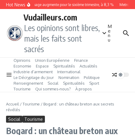
Aller au contenu
Hot News
Le chômage augmente pour le sixième trimestre, à 8,3 %
Metrobus r
Vudailleurs.com
Les opinions sont libres,
M
e
n
mais les faits sont
u
sacrés
Opinions
Union Européenne
Finance
Economie
Espace
Spiritualités
Actualités
Industrie d’armement
International
Le Décryptage du Jour
Nomination
Politique
Renseignement
Social
Spiritualités
Sport
Tourisme
Qui sommes‑nous?
À propos
Accueil
/
Tourisme
/
Bogard : un château breton aux secrets
révélés
Social
Tourisme
Bogard : un château breton aux