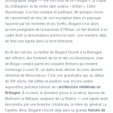
orthographié
Bogar
— tire son nom de la « bogue », la coque
du châtaignier, et du verbe latin
ardere
, « brûler ». Cette
étymologie, à la fois rustique et poétique, dit quelque chose
de l’ancienneté du lieu, de son inscription dans un paysage
façonné par les hommes et les forêts. Bogard n’est alors
qu’une juveignerie de la baronnie d’Yffiniac, un fief destiné à un
cadet dont la descendance portera le nom : une manière, déjà,
de fixer une lignée dans la terre bretonne.
Au fil des siècles, la famille de Bogard fournit à la Bretagne
des officiers, des hommes de loi et des ecclésiastiques. Jean
de Bogar compte parmi les soixante Bretons qui rendent
hommage à Louis XI ; un autre Jean, dernier du nom, devient
sénéchal de Moncontour. C’est son grand‑père qui, au début
du XVIᵉ siècle, fait édifier le pavillon sud, encore visible
aujourd’hui, précieux témoin de l’
architecture médiévale en
Bretagne
. À sa mort, le domaine passe à sa nièce, épouse de
Mathurin Le Métayer, seigneur de La Rivière — une lignée dont
descendra, par une branche collatérale, la mère du général La
Fayette. Ainsi, Bogard s’inscrit déjà dans la grande
histoire de