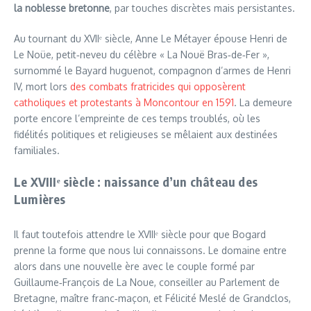
la noblesse bretonne
, par touches discrètes mais persistantes.
Au tournant du XVIIᵉ siècle, Anne Le Métayer épouse Henri de
Le Noüe, petit‑neveu du célèbre « La Nouë Bras‑de‑Fer »,
surnommé le Bayard huguenot, compagnon d’armes de Henri
IV, mort lors
des combats fratricides qui opposèrent
catholiques et protestants à Moncontour en 1591
. La demeure
porte encore l’empreinte de ces temps troublés, où les
fidélités politiques et religieuses se mêlaient aux destinées
familiales.
Le XVIIIᵉ siècle : naissance d’un château des
Lumières
Il faut toutefois attendre le XVIIIᵉ siècle pour que Bogard
prenne la forme que nous lui connaissons. Le domaine entre
alors dans une nouvelle ère avec le couple formé par
Guillaume‑François de La Noue, conseiller au Parlement de
Bretagne, maître franc‑maçon, et Félicité Meslé de Grandclos,