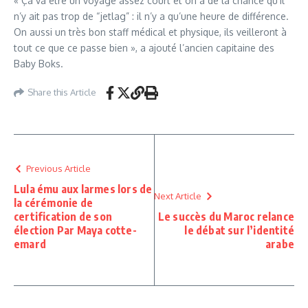
« Ça va être un voyage assez court et on a de la chance qu’il
n’y ait pas trop de “jetlag” : il n’y a qu’une heure de différence.
On aussi un très bon staff médical et physique, ils veilleront à
tout ce que ce passe bien », a ajouté l’ancien capitaine des
Baby Boks.
Share this Article
Previous Article
Lula ému aux larmes lors de
Next Article
la cérémonie de
certification de son
Le succès du Maroc relance
élection Par Maya cotte-
le débat sur l’identité
emard
arabe