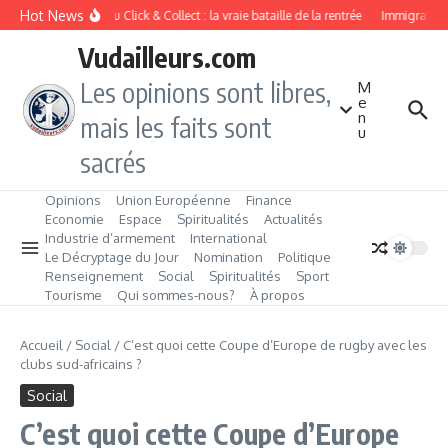
Aller au contenu
Hot News
Drive ou Click & Collect : la vraie bataille de la rentrée
Immigration d
Vudailleurs.com
Les opinions sont libres,
M
e
n
mais les faits sont
u
sacrés
Opinions
Union Européenne
Finance
Economie
Espace
Spiritualités
Actualités
Industrie d’armement
International
Le Décryptage du Jour
Nomination
Politique
Renseignement
Social
Spiritualités
Sport
Tourisme
Qui sommes‑nous?
À propos
Accueil
/
Social
/
C’est quoi cette Coupe d’Europe de rugby avec les
clubs sud-africains ?
Social
C’est quoi cette Coupe d’Europe