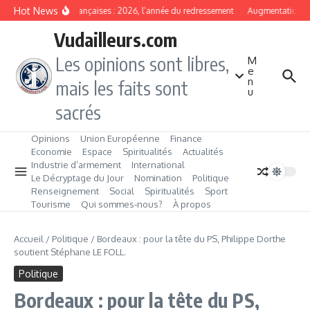
Aller au contenu
Hot News
Banques françaises : 2026, l’année du redressement
Augmentation de c
Vudailleurs.com
Les opinions sont libres,
M
e
n
mais les faits sont
u
sacrés
Opinions
Union Européenne
Finance
Economie
Espace
Spiritualités
Actualités
Industrie d’armement
International
Le Décryptage du Jour
Nomination
Politique
Renseignement
Social
Spiritualités
Sport
Tourisme
Qui sommes‑nous?
À propos
Accueil
/
Politique
/
Bordeaux : pour la tête du PS, Philippe Dorthe
soutient Stéphane LE FOLL.
Politique
Bordeaux : pour la tête du PS,