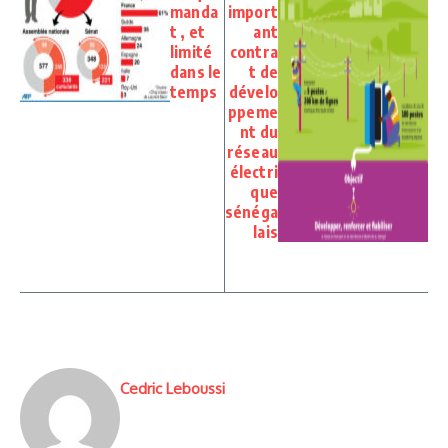
manda
import
t , et
ant
limité
contra
dans le
t de
temps
dévelo
ppeme
nt du
réseau
électri
que
sénéga
lais
Cedric Leboussi