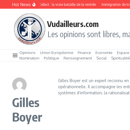
Aller au contenu
Hot News
Drive ou Click & Collect : la vraie bataille de la rentrée
Immigration de travai
Vudailleurs.com
Les opinions sont libres, ma
Opinions
Union Européenne
Finance
Economie
Espace
Nomination
Politique
Renseignement
Social
Spiritualit
Gilles Boyer est un expert reconnu en 
opérationnelle. Il accompagne les ent
systèmes d’information, la rationalisa
Gilles
Boyer