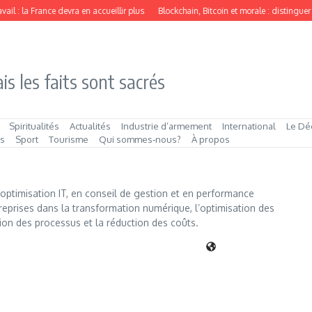
l : la France devra en accueillir plus
Blockchain, Bitcoin et morale : distinguer l
is les faits sont sacrés
Spiritualités
Actualités
Industrie d’armement
International
Le Dé
és
Sport
Tourisme
Qui sommes‑nous?
À propos
optimisation IT, en conseil de gestion et en performance
reprises dans la transformation numérique, l’optimisation des
tion des processus et la réduction des coûts.