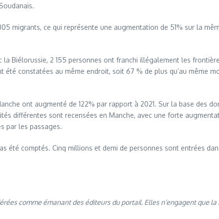
s Soudanais.
8 305 migrants, ce qui représente une augmentation de 51% sur la mê
 la Biélorussie, 2 155 personnes ont franchi illégalement les frontière
t été constatées au même endroit, soit 67 % de plus qu’au même mois l
 Manche ont augmenté de 122% par rapport à 2021. Sur la base des donn
tés différentes sont recensées en Manche, avec une forte augmentatio
ées par les passages.
 pas été comptés. Cinq millions et demi de personnes sont entrées dans
dérées comme émanant des éditeurs du portail. Elles n’engagent que la 