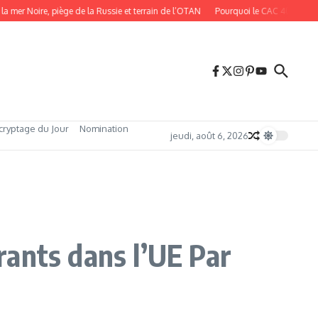
 Noire, piège de la Russie et terrain de l’OTAN
Pourquoi le CAC 40 bat des record
cryptage du Jour
Nomination
jeudi, août 6, 2026
ants dans l’UE Par