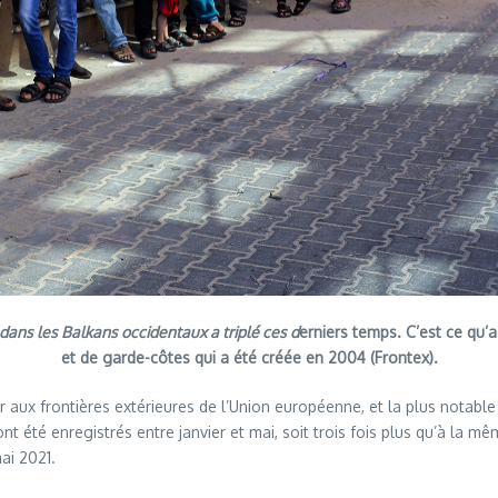
 dans les Balkans occidentaux a triplé ces d
erniers temps. C’est ce qu’
et de garde-côtes qui a été créée en 2004 (Frontex).
aux frontières extérieures de l’Union européenne, et la plus notable
t été enregistrés entre janvier et mai, soit trois fois plus qu’à la m
ai 2021.