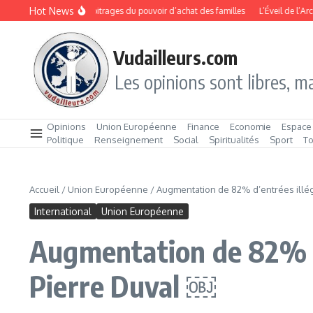
Aller au contenu
Hot News
trée 2026 : les arbitrages du pouvoir d’achat des familles
L’Éveil de l’Archipel
Vudailleurs.com
Les opinions sont libres, ma
Opinions
Union Européenne
Finance
Economie
Espace
Politique
Renseignement
Social
Spiritualités
Sport
T
Accueil
/
Union Européenne
/
Augmentation de 82% d’entrées illég
International
Union Européenne
Augmentation de 82% d’
Pierre Duval ￼