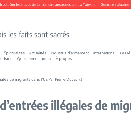
 : Sur les traces de la mémoire austronésienne à Taïwan
Guerre en Ukraine : la mer
is les faits sont sacrés
Spiritualités
Actualités
Industrie d’armement
International
Le Dé
ourisme
Qui sommes‑nous?
À propos
ales de migrants dans l’UE Par Pierre Duval ￼
entrées illégales de migr