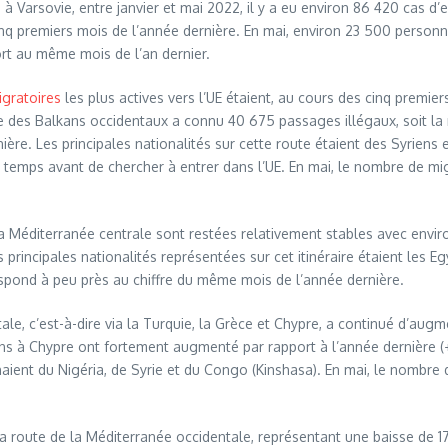
arsovie, entre janvier et mai 2022, il y a eu environ 86 420 cas d’en
 premiers mois de l’année dernière. En mai, environ 23 500 personnes
rt au même mois de l’an dernier.
igratoires
les plus actives vers l’UE étaient, au cours des cinq premie
e des Balkans occidentaux a connu 40 675 passages illégaux, soit la m
rnière. Les principales nationalités sur cette route étaient des Syrie
 temps avant de chercher à entrer dans l’UE. En mai, le nombre de migr
la Méditerranée centrale sont restées relativement stables avec envir
principales nationalités représentées sur cet itinéraire étaient les Eg
respond à peu près au chiffre du même mois de l’année dernière.
le, c’est-à-dire via la Turquie, la Grèce et Chypre, a continué d’augm
ons à Chypre ont fortement augmenté par rapport à l’année dernière (
venaient du Nigéria, de Syrie et du Congo (Kinshasa). En mai, le nombr
a route de la Méditerranée occidentale, représentant une baisse de 17