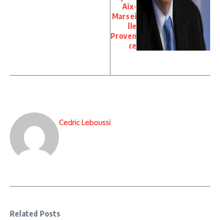
Aix-
Marsei
lle
Proven
ce
Cedric Leboussi
Related Posts