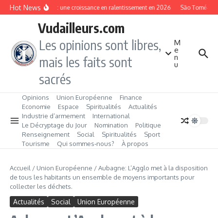
Aller au contenu
Hot News
Gambie : une croissance en ralentissement en 2026
São Tomé‑et‑Prin
Vudailleurs.com
Les opinions sont libres,
M
e
n
mais les faits sont
u
sacrés
Opinions
Union Européenne
Finance
Economie
Espace
Spiritualités
Actualités
Industrie d’armement
International
Le Décryptage du Jour
Nomination
Politique
Renseignement
Social
Spiritualités
Sport
Tourisme
Qui sommes‑nous?
À propos
Accueil
/
Union Européenne
/
Aubagne: L’Agglo met à la disposition
de tous les habitants un ensemble de moyens importants pour
collecter les déchets.
Actualités
Social
Union Européenne