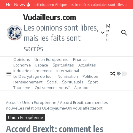
Aller au contenu
Hot News
Division ethnique en Afrique : les frontières coloniales sont‑elles con
Vudailleurs.com
Les opinions sont libres,
M
e
n
mais les faits sont
u
sacrés
Opinions
Union Européenne
Finance
Economie
Espace
Spiritualités
Actualités
Industrie d’armement
International
Le Décryptage du Jour
Nomination
Politique
Renseignement
Social
Spiritualités
Sport
Tourisme
Qui sommes‑nous?
À propos
Accueil
/
Union Européenne
/
Accord Brexit: comment les
nouvelles relations UE-Royaume-Uni vous affecteront
Union Européenne
Accord Brexit: comment les