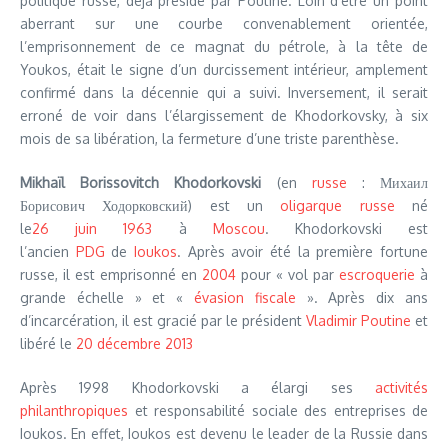
politique russe, déjà présidé par Poutine. Loin d’être un point
aberrant sur une courbe convenablement orientée,
l’emprisonnement de ce magnat du pétrole, à la tête de
Youkos, était le signe d’un durcissement intérieur, amplement
confirmé dans la décennie qui a suivi. Inversement, il serait
erroné de voir dans l’élargissement de Khodorkovsky, à six
mois de sa libération, la fermeture d’une triste parenthèse.
Mikhaïl Borissovitch Khodorkovski
(en
russe
: Михаи
л
Борисович Ходорковский) est un
oligarque
russe
né
le
26
juin
1963
à
Moscou
. Khodorkovski est
l’ancien
PDG
de
Ioukos
. Après avoir été la première fortune
russe, il est emprisonné en
2004
pour « vol par
escroquerie
à
grande échelle » et «
évasion fiscale
». Après dix ans
d’incarcération, il est gracié par le président
Vladimir Poutine
et
libéré le
20
décembre
2013
Après 1998 Khodorkovski a élargi ses
activités
philanthropiques
et responsabilité sociale des entreprises de
Ioukos. En effet, Ioukos est devenu le leader de la Russie dans