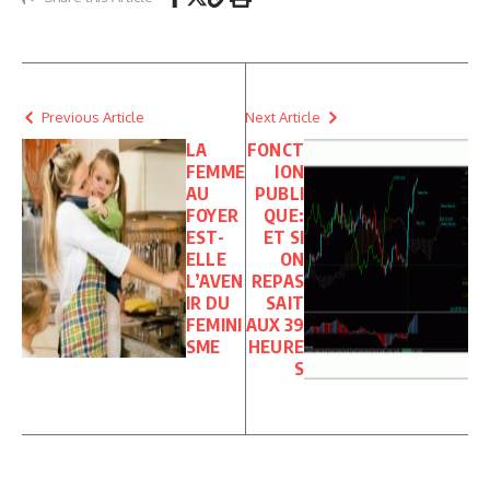
Previous Article
Next Article
LA
FONCT
FEMME
ION
AU
PUBLI
FOYER
QUE:
EST-
ET SI
ELLE
ON
L’AVEN
REPAS
IR DU
SAIT
FEMINI
AUX 39
SME
HEURE
S