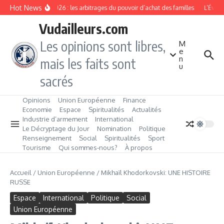
Aller au contenu
Hot News
Rentrée 2026 : les arbitrages du pouvoir d’achat des familles
L’Éveil 
Vudailleurs.com
Les opinions sont libres,
M
e
n
mais les faits sont
u
sacrés
Opinions
Union Européenne
Finance
Economie
Espace
Spiritualités
Actualités
Industrie d’armement
International
Le Décryptage du Jour
Nomination
Politique
Renseignement
Social
Spiritualités
Sport
Tourisme
Qui sommes‑nous?
À propos
Accueil
/
Union Européenne
/
Mikhaïl Khodorkovski: UNE HISTOIRE
RUSSE
Espace
International
Politique
Social
Union Européenne