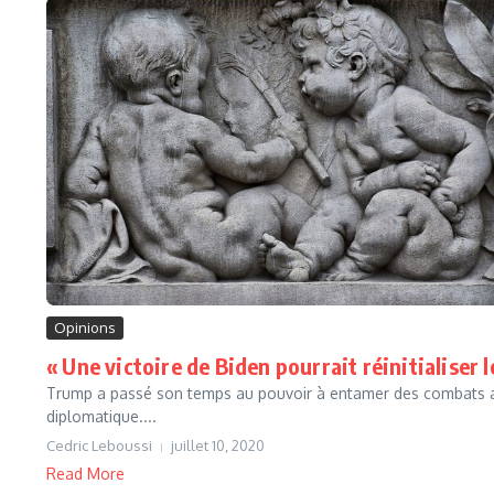
Opinions
« Une victoire de Biden pourrait réinitialiser 
Trump a passé son temps au pouvoir à entamer des combats ave
diplomatique....
Cedric Leboussi
juillet 10, 2020
Read More