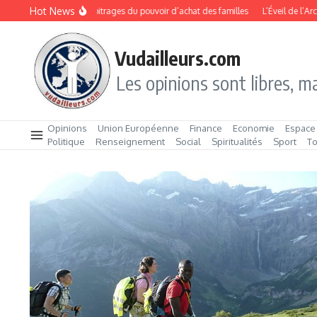
Aller au contenu
Hot News
entrée 2026 : les arbitrages du pouvoir d’achat des familles
L’Éveil de l’Archipe
Vudailleurs.com
Les opinions sont libres, ma
Opinions
Union Européenne
Finance
Economie
Espace
Politique
Renseignement
Social
Spiritualités
Sport
T