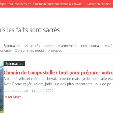
l : Sur les traces de la mémoire austronésienne à Taïwan
Guerre en Ukraine : la me
is les faits sont sacrés
Spiritualités
Actualités
Industrie d’armement
International
Le Dé
ourisme
Qui sommes‑nous?
À propos
Spiritualités
Chemin de Compostelle : tout pour préparer votr
A pied, à vélo, et même à cheval, la petite mais symbolique ville 
Avec Rome et Jérusalem, jadis l’un des plus importants lieus de pè..
Cedric Leboussi
juillet 14, 2020
Read More