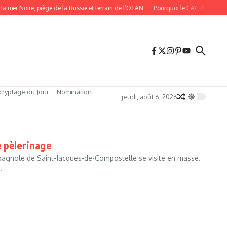
r Noire, piège de la Russie et terrain de l’OTAN
Pourquoi le CAC 40 bat des reco
cryptage du Jour
Nomination
jeudi, août 6, 2026
e pèlerinage
espagnole de Saint-Jacques-de-Compostelle se visite en masse.
.