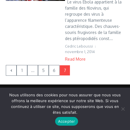
Le virus Ebola appartient à la
famille des filovirus, qui
regroupe des virus à
l’apparence filamenteuse
caractéristique. Des chauves-
souris frugivores de la famille
des ptéropodidés const...
Cedric Leboussi
novembre 1, 2014
Read More
1
...
5
6
7
Copyright © 2026 Vudailleurs.com | Réalisé par
Magazine
Nous utilisons des cookies pour nous assurer que nous vous
d'actualités X
offrons la meilleure expérience sur notre site Web. Si vous
continuez à utiliser ce site, nous supposerons que vous en
êtes satisfait.
Accepter