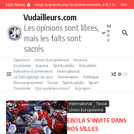
Aller au contenu
Hot News
Le chômage augmente pour le sixième trimestre, à 8,3 %
Metrobus
Vudailleurs.com
Les opinions sont libres,
M
e
n
mais les faits sont
u
sacrés
Opinions
Union Européenne
Finance
Economie
Espace
Spiritualités
Actualités
Industrie d’armement
International
Le Décryptage du Jour
Nomination
Politique
Renseignement
Social
Spiritualités
Sport
Tourisme
Qui sommes‑nous?
À propos
International
Social
Union Européenne
EBOLA S’INVITE DANS
NOS VILLES