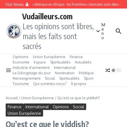
Aller au contenu
Hot News
Division ethnique en Afrique : les frontières coloniales sont‑elles con
Vudailleurs.com
Les opinions sont libres,
M
e
n
mais les faits sont
u
sacrés
Opinions
Union Européenne
Finance
Economie
Espace
Spiritualités
Actualités
Industrie d’armement
International
Le Décryptage du Jour
Nomination
Politique
Renseignement
Social
Spiritualités
Sport
Tourisme
Qui sommes‑nous?
À propos
Accueil
/
Union Européenne
/
Qu’est ce que le yiddish?
Finance
International
Opinions
Social
Union Européenne
Qu’est ce que le yiddish?