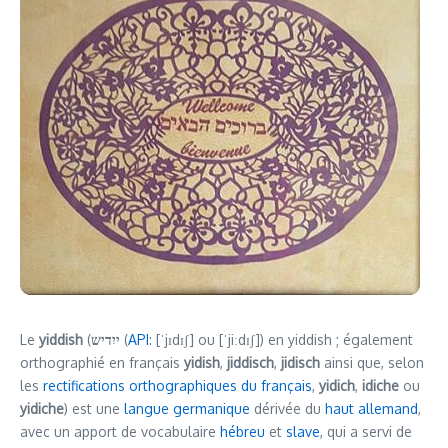
Le
yiddish
(
ייִדיש
(
API
: [ˈjɪdɪʃ] ou [ˈjiːdɪʃ]) en yiddish ; également
orthographié en français
yidish
,
jiddisch
,
jidisch
ainsi que, selon
les
rectifications orthographiques du français
,
yidich
,
idiche
ou
yidiche
) est une
langue germanique
dérivée du
haut allemand
,
avec un apport de vocabulaire
hébreu
et
slave
, qui a servi de