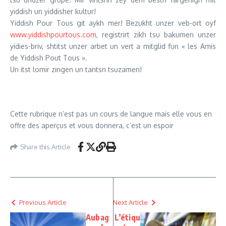
yiddish un yiddisher kultur!
Yiddish Pour Tous git aykh mer! Bezukht unzer veb-ort oyf
www.yiddishpourtous.com
, registrirt zikh tsu bakumen unzer
yidies-briv, shtitst unzer arbet un vert a mitglid fun « les Amis
de Yiddish Pout Tous ».
Un itst lomir zingen un tantsn tsuzamen!
Cette rubrique n’est pas un cours de langue mais elle vous en
offre des aperçus et vous donnera, c’est un espoir
Share this Article
Previous Article
Next Article
Aubag
L’étiqu