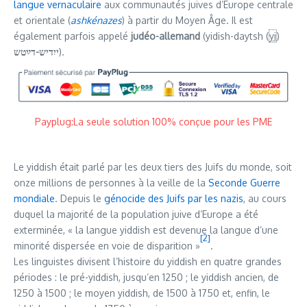
langue vernaculaire
aux communautés juives d’Europe centrale
et orientale (
ashkénazes
) à partir du Moyen Âge. Il est
également parfois appelé
judéo-allemand
(yidish-daytsh
(
yi
)
ייִדיש-דײַטש
).
Payplug:La seule solution 100% conçue pour les PME
Le yiddish était parlé par les deux tiers des Juifs du monde, soit
onze millions de personnes à la veille de la
Seconde Guerre
mondiale
. Depuis le
génocide des Juifs par les nazis
, au cours
duquel la majorité de la population juive d’Europe a été
exterminée, « la langue yiddish est devenue la langue d’une
[
2
]
minorité dispersée en voie de disparition »
.
Les linguistes divisent l’histoire du yiddish en quatre grandes
périodes : le pré-yiddish, jusqu’en 1250 ; le yiddish ancien, de
1250 à 1500 ; le moyen yiddish, de 1500 à 1750 et, enfin, le