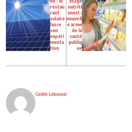
ne : le
etage
restau
nutriti
rant
onnel :
solaire
nouvell
lance
e arme
son
de la
expéri
santé
menta
publiq
tion
ue
Cedric Leboussi