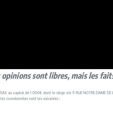
 opinions sont libres, mais les fait
IA, SAS au capital de 1 000€, dont le siège est 9 RUE NOTRE-DAME D
les coordonnées sont les suivantes :