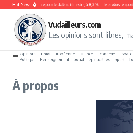
Aller au contenu
Hot News
Le chômage augmente pour le sixième trimestre, à 8,3 %
Metrobus remporte le
Vudailleurs.com
Les opinions sont libres, ma
Opinions
Union Européenne
Finance
Economie
Espace
Politique
Renseignement
Social
Spiritualités
Sport
T
À propos