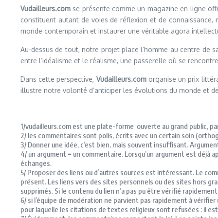
Vudailleurs.com
se présente comme un magazine en ligne offrant
constituent autant de voies de réflexion et de connaissance,
monde contemporain et instaurer une véritable agora intellect
Au-dessus de tout, notre projet place l’homme au centre de 
entre l’idéalisme et le réalisme, une passerelle où se rencontrent
Dans cette perspective,
Vudailleurs.com
organise un prix litté
illustre notre volonté d’anticiper les évolutions du monde et d
1/vudailleurs
.
com
est une plate-forme ouverte au grand public, par
2/
les commentaires sont polis, écrits avec un certain soin
(orthog
3/
Donner une idée, c’est bien, mais souvent insuffisant.
Argumente
4/
un argument = un commentaire.
Lorsqu’un argument est déjà ap
échanges.
5/
Proposer des liens ou d’autres sources est intéressant.
Le comm
présent.
Les liens vers des sites personnels ou des sites hors gr
supprimés.
Si le contenu du lien n’a pas pu être vérifié rapidemen
6/
si l’équipe de modération ne parvient pas rapidement à vérifier u
pour laquelle les citations de textes religieux sont refusées :
il es