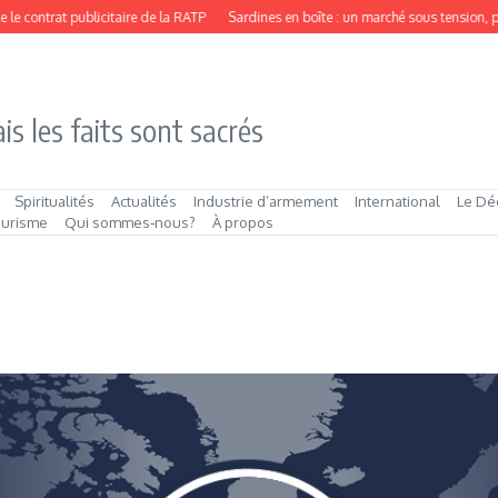
 contrat publicitaire de la RATP
Sardines en boîte : un marché sous tension, po
is les faits sont sacrés
Spiritualités
Actualités
Industrie d’armement
International
Le Dé
ourisme
Qui sommes‑nous?
À propos