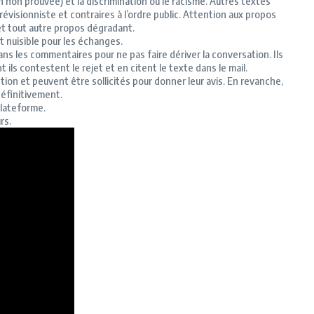
n non prouvée)
et la discrimination ou le racisme.
Autres textes
sionniste et contraires à l’ordre public.
Attention aux propos
 et tout autre propos dégradant.
t nuisible pour les échanges.
ans les commentaires pour ne pas faire dériver la conversation.
Ils
 ils contestent le rejet et en citent le texte dans le mail.
n et peuvent être sollicités pour donner leur avis.
En revanche,
définitivement.
plateforme.
rs.