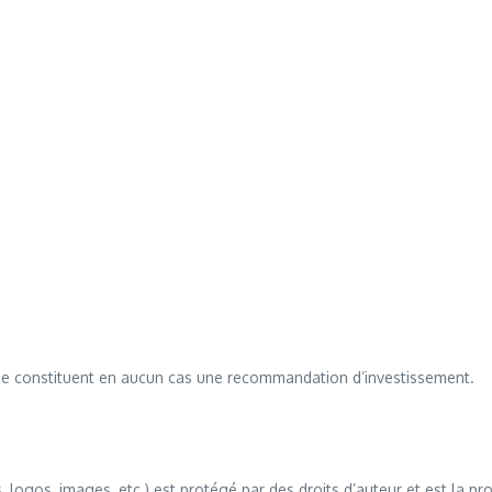
et ne constituent en aucun cas une recommandation d’investissement.
s, logos, images, etc.) est protégé par des droits d’auteur et est la pr