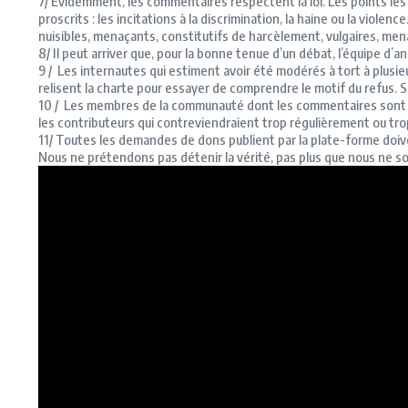
7/
Évidemment, les commentaires respectent la loi.
Les points les 
proscrits :
les incitations à la discrimination, la haine ou la violence
nuisibles, menaçants, constitutifs de harcèlement, vulgaires, men
8/ Il
peut arriver que, pour la bonne tenue d’un débat, l’équipe d’an
9 / Les
internautes qui estiment avoir été modérés à tort à plusieu
relisent la charte pour essayer de comprendre le motif du refus.
S’
10 / Les
membres de la communauté dont les commentaires sont pert
les contributeurs qui contreviendraient trop régulièrement ou tr
11/ Toutes
les demandes de dons publient par la plate-forme doive
Nous ne prétendons pas détenir la vérité, pas plus que nous ne sou