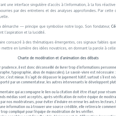
 une interface singulière d’accès à l’information, à la fois réactive 
 nourries par des entretiens et des analyses approfondies. Par cett
uelle.
sa démarche — principe que symbolise notre logo. Son fondateur,
Cé
 l’aspiration et la lucidité.
raire consacré à des thématiques émergentes, ces signaux faibles que 
e mettre en lumière des idées novatrices, en donnant la parole à celle
Charte de modération et d’animation des débats
 prudence, il est donc déconseillé de livrer trop d’informations personne
raphe, typographie, abus de majuscules)
.
Le savoir-vivre est nécessaire :
r, c’est mieux.
Il s’agit de dépasser le jugement hâtif, surtout s’il est né
porté par un commentateur, les autres intervenants le développent plu
entaire qui accompagne le lien ou la citation doit être étayé pour résu
ands médias sont acceptés, après vérification de notre équipe de modéra
t par nos modérateurs, pour éviter d’induire en erreur les autres lecteurs
ne information ou à trouver une source crédible, elle retirera le commentai
t trop compliqué pour l’équipe de modération de les vérifier.