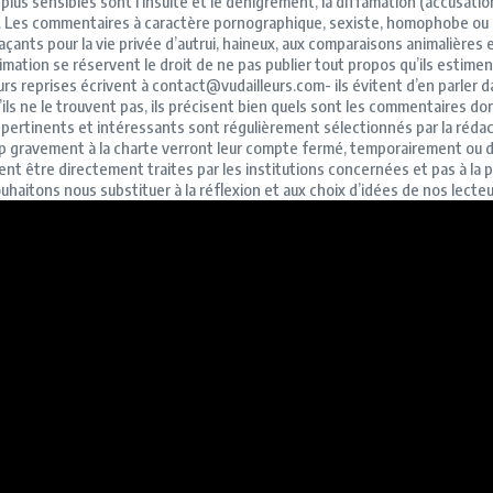
plus sensibles sont l’insulte et le dénigrement, la diffamation
(accusatio
.
Les commentaires à caractère pornographique, sexiste, homophobe ou révi
açants pour la vie privée d’autrui, haineux, aux comparaisons animalières
imation se réservent le droit de ne pas publier tout propos qu’ils estimen
rs reprises écrivent à contact@vudailleurs.com- ils évitent d’en parler d
ils ne le trouvent pas, ils précisent bien quels sont les commentaires dont
inents et intéressants sont régulièrement sélectionnés par la rédactio
op gravement à la charte verront leur compte fermé, temporairement ou 
nt être directement traites par les institutions concernées et pas à la 
haitons nous substituer à la réflexion et aux choix d’idées de nos lecteu