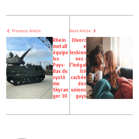
Previous Article
Next Article
Rhein
Divorc
metall
e
équipe
lesbien
les
nes :
Pays-
l’inégal
Bas du
ité
systè
cachée
me
des
Skyran
unions
ger 30
gays