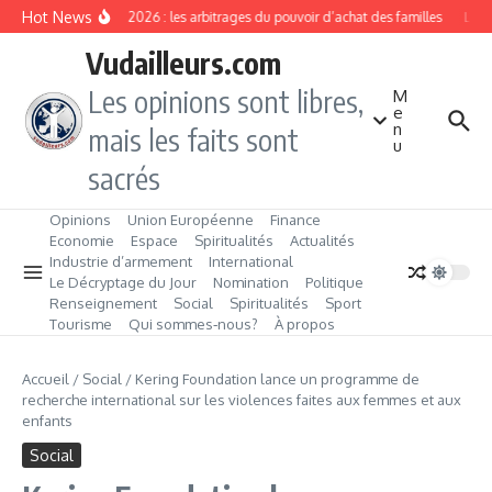
Aller au contenu
Hot News
Rentrée 2026 : les arbitrages du pouvoir d’achat des familles
L’Éve
Vudailleurs.com
Les opinions sont libres,
M
e
n
mais les faits sont
u
sacrés
Opinions
Union Européenne
Finance
Economie
Espace
Spiritualités
Actualités
Industrie d’armement
International
Le Décryptage du Jour
Nomination
Politique
Renseignement
Social
Spiritualités
Sport
Tourisme
Qui sommes‑nous?
À propos
Accueil
/
Social
/
Kering Foundation lance un programme de
recherche international sur les violences faites aux femmes et aux
enfants
Social