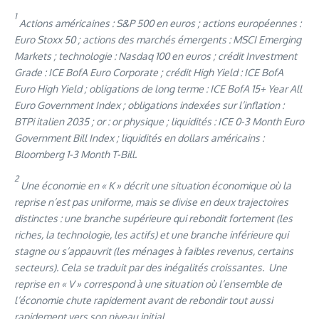
1
Actions américaines : S&P 500 en euros ; actions européennes :
Euro Stoxx 50 ; actions des marchés émergents : MSCI Emerging
Markets ; technologie : Nasdaq 100 en euros ; crédit Investment
Grade : ICE BofA Euro Corporate ; crédit High Yield : ICE BofA
Euro High Yield ; obligations de long terme : ICE BofA 15+ Year All
Euro Government Index ; obligations indexées sur l’inflation :
BTPi italien 2035 ; or : or physique ; liquidités : ICE 0-3 Month Euro
Government Bill Index ; liquidités en dollars américains :
Bloomberg 1-3 Month T-Bill.
2
Une économie en « K » décrit une situation économique où la
reprise n’est pas uniforme, mais se divise en deux trajectoires
distinctes : une branche supérieure qui rebondit fortement (les
riches, la technologie, les actifs) et une branche inférieure qui
stagne ou s’appauvrit (les ménages à faibles revenus, certains
secteurs). Cela se traduit par des inégalités croissantes. Une
reprise en « V » correspond à une situation où l’ensemble de
l’économie chute rapidement avant de rebondir tout aussi
rapidement vers son niveau initial.