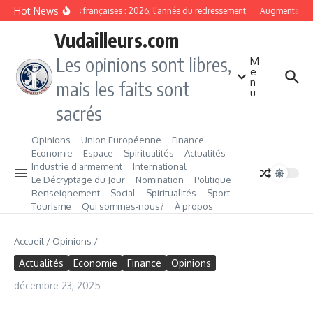
Aller au contenu
Hot News
Banques françaises : 2026, l’année du redressement
Augmentation de
Vudailleurs.com
Les opinions sont libres,
M
e
n
mais les faits sont
u
sacrés
Opinions
Union Européenne
Finance
Economie
Espace
Spiritualités
Actualités
Industrie d’armement
International
Le Décryptage du Jour
Nomination
Politique
Renseignement
Social
Spiritualités
Sport
Tourisme
Qui sommes‑nous?
À propos
Accueil
/
Opinions
/
Actualités
Economie
Finance
Opinions
décembre 23, 2025