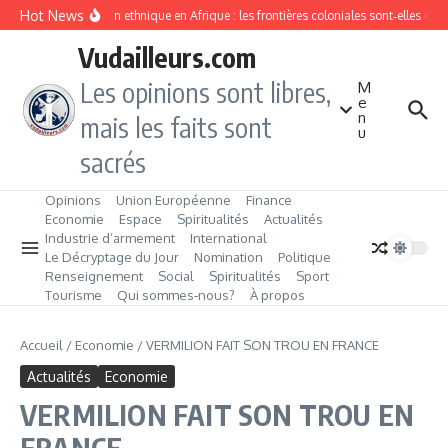
Aller au contenu
Hot News
Division ethnique en Afrique : les frontières coloniales sont‑elles co
Vudailleurs.com
Les opinions sont libres,
M
e
n
mais les faits sont
u
sacrés
Opinions
Union Européenne
Finance
Economie
Espace
Spiritualités
Actualités
Industrie d’armement
International
Le Décryptage du Jour
Nomination
Politique
Renseignement
Social
Spiritualités
Sport
Tourisme
Qui sommes‑nous?
À propos
Accueil
/
Economie
/
VERMILION FAIT SON TROU EN FRANCE
Actualités
Economie
VERMILION FAIT SON TROU EN
FRANCE