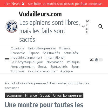
Aller au contenu
Hot News
Sardines en boîte : un marché sous tension, porté par une demande e
Vudailleurs.com
Les opinions sont libres,
M
e
n
mais les faits sont
u
sacrés
Opinions
Union Européenne
Finance
Economie
Espace
Spiritualités
Actualités
Industrie d’armement
International
Le Décryptage du Jour
Nomination
Politique
Renseignement
Social
Spiritualités
Sport
Tourisme
Qui sommes‑nous?
À propos
Accueil
/
Union Européenne
/
Une montre pour toutes les
occasions
Economie
Finance
Social
Union Européenne
Une montre pour toutes les