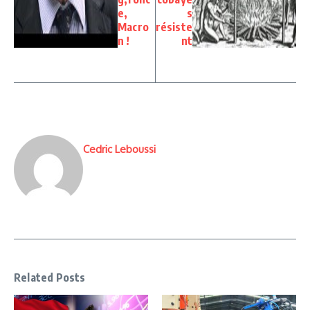
e,
s
Macro
résiste
n !
nt
Cedric Leboussi
Related Posts