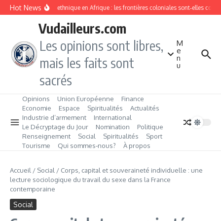
Aller au contenu
Hot News
Division ethnique en Afrique : les frontières coloniales sont‑elles cond
Vudailleurs.com
Les opinions sont libres,
M
e
n
mais les faits sont
u
sacrés
Opinions
Union Européenne
Finance
Economie
Espace
Spiritualités
Actualités
Industrie d’armement
International
Le Décryptage du Jour
Nomination
Politique
Renseignement
Social
Spiritualités
Sport
Tourisme
Qui sommes‑nous?
À propos
Accueil
/
Social
/
Corps, capital et souveraineté individuelle : une
lecture sociologique du travail du sexe dans la France
contemporaine
Social