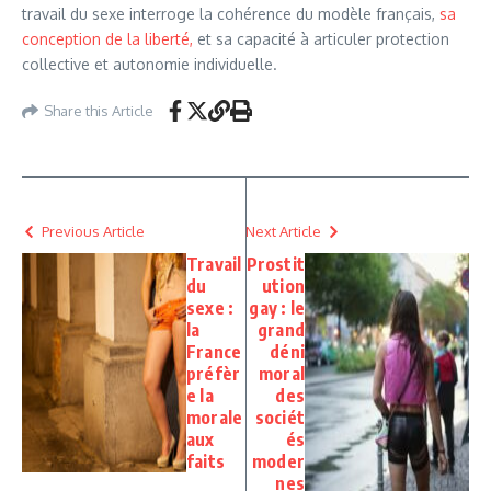
travail du sexe interroge la cohérence du modèle français,
sa
conception de la liberté,
et sa capacité à articuler protection
collective et autonomie individuelle.
Share this Article
Previous Article
Next Article
Travail
Prostit
du
ution
sexe :
gay : le
la
grand
France
déni
préfèr
moral
e la
des
morale
sociét
aux
és
faits
moder
nes