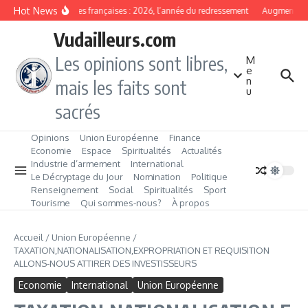
Aller au contenu
Hot News
Banques françaises : 2026, l’année du redressement
Augmentation
Vudailleurs.com
Les opinions sont libres,
M
e
n
mais les faits sont
u
sacrés
Opinions
Union Européenne
Finance
Economie
Espace
Spiritualités
Actualités
Industrie d’armement
International
Le Décryptage du Jour
Nomination
Politique
Renseignement
Social
Spiritualités
Sport
Tourisme
Qui sommes‑nous?
À propos
Accueil
/
Union Européenne
/
TAXATION,NATIONALISATION,EXPROPRIATION ET REQUISITION
ALLONS-NOUS ATTIRER DES INVESTISSEURS
Economie
International
Union Européenne