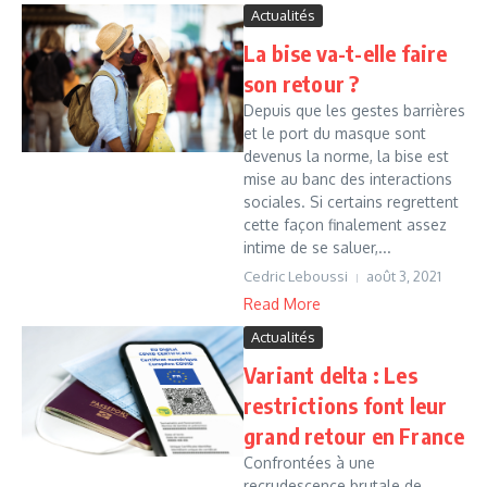
Actualités
La bise va-t-elle faire
son retour ?
Depuis que les gestes barrières
et le port du masque sont
devenus la norme, la bise est
mise au banc des interactions
sociales. Si certains regrettent
cette façon finalement assez
intime de se saluer,...
Cedric Leboussi
août 3, 2021
Read More
Actualités
Variant delta : Les
restrictions font leur
grand retour en France
Confrontées à une
recrudescence brutale de