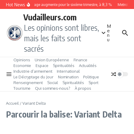
Aller au contenu
Hot News
Le chômage augmente pour le sixième trimestre, à 8,3 %
Metrobus r
Vudailleurs.com
Les opinions sont libres,
M
e
n
mais les faits sont
u
sacrés
Opinions
Union Européenne
Finance
Economie
Espace
Spiritualités
Actualités
Industrie d’armement
International
Le Décryptage du Jour
Nomination
Politique
Renseignement
Social
Spiritualités
Sport
Tourisme
Qui sommes‑nous?
À propos
Accueil
/
Variant Delta
Parcourir la balise: Variant Delta