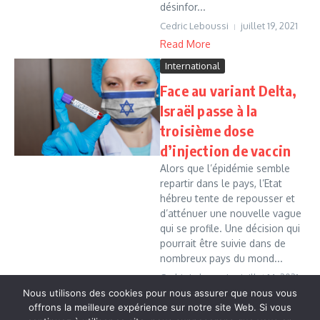
désinfor...
Cedric Leboussi
juillet 19, 2021
Read More
International
Face au variant Delta,
Israël passe à la
troisième dose
d’injection de vaccin
Alors que l’épidémie semble
repartir dans le pays, l’Etat
hébreu tente de repousser et
d’atténuer une nouvelle vague
qui se profile. Une décision qui
pourrait être suivie dans de
nombreux pays du mond...
Cedric Leboussi
juillet 14, 2021
Nous utilisons des cookies pour nous assurer que nous vous
Read More
offrons la meilleure expérience sur notre site Web. Si vous