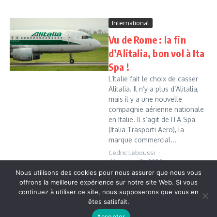
International
Vu de Rome : la fin
d’Alitalia, bon vol à Ita
Spa !
L’Italie fait le choix de casser
Alitalia. Il n’y a plus d’Alitalia,
mais il y a une nouvelle
compagnie aérienne nationale
en Italie. Il s’agit de ITA Spa
(Italia Trasporti Aero), la
marque commercial...
Cedric Leboussi
décembre 21, 2020
Nous utilisons des cookies pour nous assurer que nous vous
Read More
offrons la meilleure expérience sur notre site Web. Si vous
continuez à utiliser ce site, nous supposerons que vous en
êtes satisfait.
Copyright © 2026 Vudailleurs.com | Réalisé par
Magazine
Accepter
d'actualités X