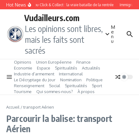
Aller au contenu
Hot News
Drive ou Click & Collect : la vraie bataille de la rentrée
Immigration 
Vudailleurs.com
Les opinions sont libres,
M
e
n
mais les faits sont
u
sacrés
Opinions
Union Européenne
Finance
Economie
Espace
Spiritualités
Actualités
Industrie d’armement
International
Le Décryptage du Jour
Nomination
Politique
Renseignement
Social
Spiritualités
Sport
Tourisme
Qui sommes‑nous?
À propos
Accueil
/
transport Aérien
Parcourir la balise: transport
Aérien