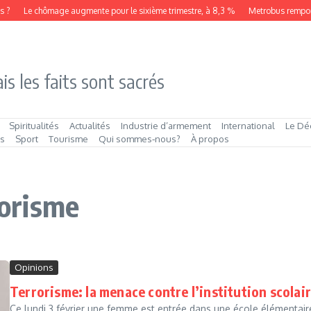
?
Le chômage augmente pour le sixième trimestre, à 8,3 %
Metrobus remporte l
is les faits sont sacrés
Spiritualités
Actualités
Industrie d’armement
International
Le Dé
és
Sport
Tourisme
Qui sommes‑nous?
À propos
rorisme
Opinions
Terrorisme: la menace contre l’institution scolai
Ce lundi 3 février une femme est entrée dans une école élémentaire