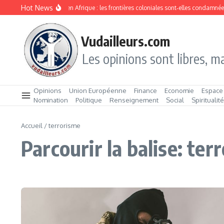
Aller au contenu
Hot News
Division ethnique en Afrique : les frontières coloniales sont‑elles condamnées 
Vudailleurs.com
Les opinions sont libres, ma
Opinions
Union Européenne
Finance
Economie
Espace
Nomination
Politique
Renseignement
Social
Spiritualit
Accueil
/
terrorisme
Parcourir la balise: ter