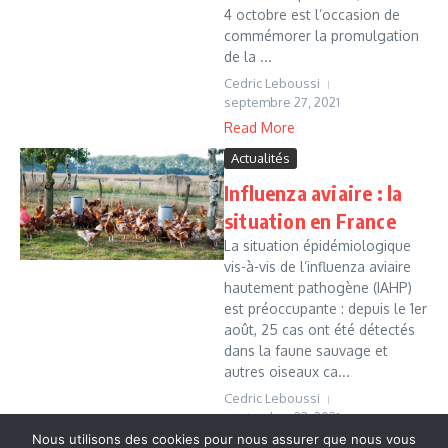
4 octobre est l’occasion de
commémorer la promulgation
de la ...
Cedric Leboussi
septembre 27, 2021
Read More
Actualités
Influenza aviaire : la
situation en France
La situation épidémiologique
vis-à-vis de l’influenza aviaire
hautement pathogène (IAHP)
est préoccupante : depuis le 1er
août, 25 cas ont été détectés
dans la faune sauvage et
autres oiseaux ca...
Cedric Leboussi
septembre 22, 2021
Nous utilisons des cookies pour nous assurer que nous vous
Read More