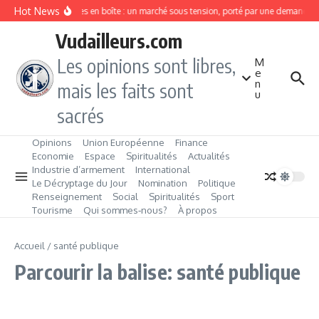
Aller au contenu
Hot News
Sardines en boîte : un marché sous tension, porté par une demande e
Vudailleurs.com
Les opinions sont libres,
M
e
n
mais les faits sont
u
sacrés
Opinions
Union Européenne
Finance
Economie
Espace
Spiritualités
Actualités
Industrie d’armement
International
Le Décryptage du Jour
Nomination
Politique
Renseignement
Social
Spiritualités
Sport
Tourisme
Qui sommes‑nous?
À propos
Accueil
/
santé publique
Parcourir la balise: santé publique