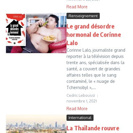
Read More
Renseignement
Le grand désordre
hormonal de Corinne
Lalo
Corinne Lalo, journaliste grand
reporter à la télévision depuis
trente ans, spécialisée dans la
santé, a couvert de grandes
affaires telles que le sang
contaminé, le « nuage de
Tchernobyl »,...
Cedric Leboussi
novembre 1, 2021
Read More
International
La Thaïlande rouvre